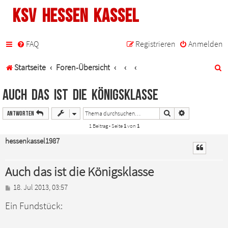
KSV Hessen Kassel
FAQ
Registrieren
Anmelden
S
Startseite
Foren-Übersicht
u
Auch das ist die Königsklasse
c
Suche
Erweiterte Such
Antworten
h
1 Beitrag • Seite
1
von
1
e
hessenkassel1987
Auch das ist die Königsklasse
B
18. Jul 2013, 03:57
e
Ein Fundstück:
i
t
r