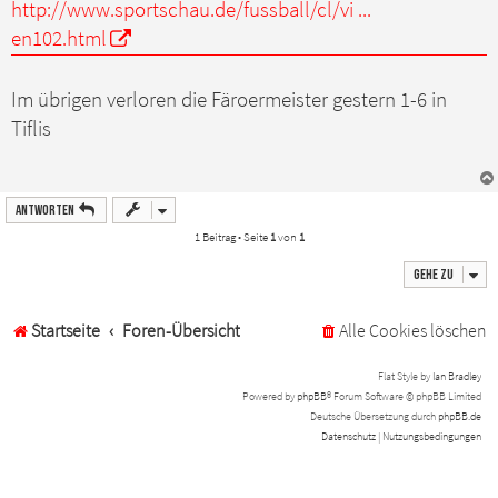
a
http://www.sportschau.de/fussball/cl/vi ...
g
en102.html
Im übrigen verloren die Färoermeister gestern 1-6 in
Tiflis
Antworten
1 Beitrag • Seite
1
von
1
Gehe zu
Startseite
Foren-Übersicht
Alle Cookies löschen
Flat Style by
Ian Bradley
Powered by
phpBB
® Forum Software © phpBB Limited
Deutsche Übersetzung durch
phpBB.de
Datenschutz
|
Nutzungsbedingungen