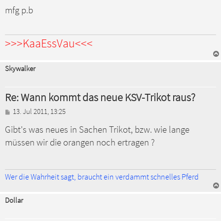
mfg p.b
>>>KaaEssVau<<<
Skywalker
Re: Wann kommt das neue KSV-Trikot raus?
B
13. Jul 2011, 13:25
e
Gibt's was neues in Sachen Trikot, bzw. wie lange
i
t
müssen wir die orangen noch ertragen ?
r
a
g
Wer die Wahrheit sagt, braucht ein verdammt schnelles Pferd
Dollar