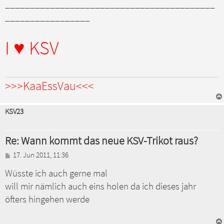
a
__________________________________________
g
_________________
I ♥ KSV
>>>KaaEssVau<<<
KSV23
Re: Wann kommt das neue KSV-Trikot raus?
B
17. Jun 2011, 11:36
e
Wüsste ich auch gerne mal
i
t
will mir nämlich auch eins holen da ich dieses jahr
r
a
öfters hingehen werde
g