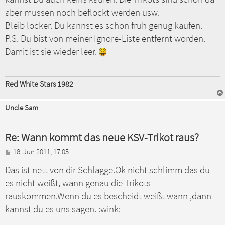
r
a
aber müssen noch beflockt werden usw.
g
Bleib locker. Du kannst es schon früh genug kaufen.
P.S. Du bist von meiner Ignore-Liste entfernt worden.
Damit ist sie wieder leer.
Red White Stars 1982
Uncle Sam
Re: Wann kommt das neue KSV-Trikot raus?
B
18. Jun 2011, 17:05
e
Das ist nett von dir Schlagge.Ok nicht schlimm das du
i
t
es nicht weißt, wann genau die Trikots
r
a
rauskommen.Wenn du es bescheidt weißt wann ,dann
g
kannst du es uns sagen. :wink: