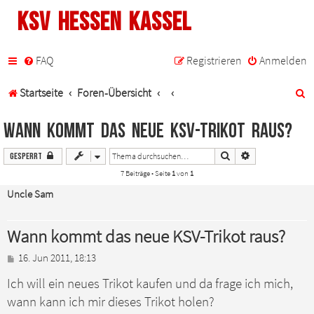
KSV Hessen Kassel
FAQ
Registrieren
Anmelden
S
Startseite
Foren-Übersicht
u
Wann kommt das neue KSV-Trikot raus?
c
Suche
Erweiterte Suche
Gesperrt
h
7 Beiträge • Seite
1
von
1
e
Uncle Sam
Wann kommt das neue KSV-Trikot raus?
B
16. Jun 2011, 18:13
e
Ich will ein neues Trikot kaufen und da frage ich mich,
i
t
wann kann ich mir dieses Trikot holen?
r