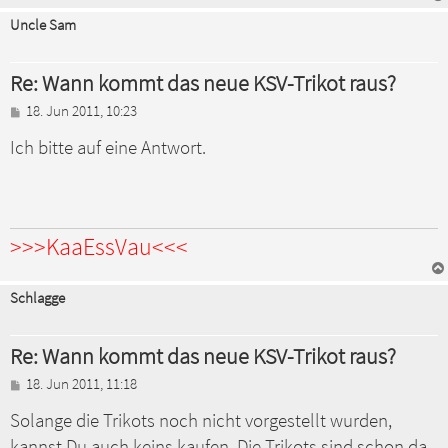
Uncle Sam
Re: Wann kommt das neue KSV-Trikot raus?
B
18. Jun 2011, 10:23
e
Ich bitte auf eine Antwort.
i
t
r
a
g
>>>KaaEssVau<<<
Schlagge
Re: Wann kommt das neue KSV-Trikot raus?
B
18. Jun 2011, 11:18
e
Solange die Trikots noch nicht vorgestellt wurden,
i
t
kannst Du auch keins kaufen. Die Trikots sind schon da