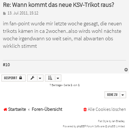
Re: Wann kommt das neue KSV-Trikot raus?
B
13. Jul 2011, 15:12
e
im fan-point wurde mir letzte woche gesagt, die neuen
i
t
trikots kämen in ca 2wochen..also wirds wohl nächste
r
a
woche irgendwann so weit sein, mal abwarten obs
g
wirklich stimmt
#10
Gesperrt
7 Beiträge • Seite
1
von
1
Gehe zu
Startseite
Foren-Übersicht
Alle Cookies löschen
Flat Style by
Ian Bradley
Powered by
phpBB
® Forum Software © phpBB Limited