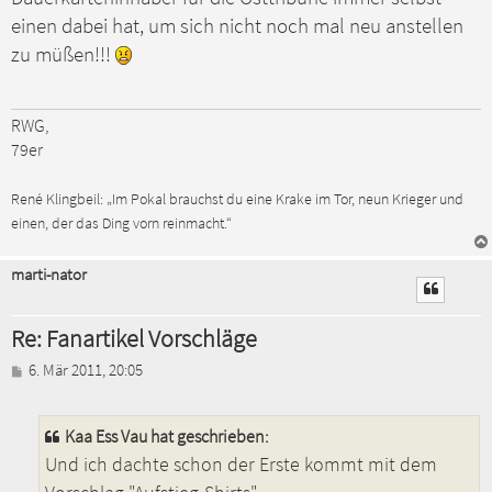
r
a
einen dabei hat, um sich nicht noch mal neu anstellen
g
zu müßen!!!
RWG,
79er
René Klingbeil: „Im Pokal brauchst du eine Krake im Tor, neun Krieger und
einen, der das Ding vorn reinmacht.“
marti-nator
Re: Fanartikel Vorschläge
B
6. Mär 2011, 20:05
e
i
t
Kaa Ess Vau hat geschrieben:
r
Und ich dachte schon der Erste kommt mit dem
a
g