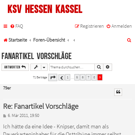
KSV Hessen Kassel
FAQ
Registrieren
Anmelden
S
Startseite
Foren-Übersicht
u
Fanartikel Vorschläge
c
Suche
Erweiterte Such
Antworten
h
9
9
Seite
von
71 Beiträge
1
5
6
7
8
9
…
Vorherige
e
79er
Re: Fanartikel Vorschläge
B
6. Mär 2011, 19:50
e
Ich hätte da eine Idee - Knipser, damit man als
i
t
Dauerkarteninhaber für die Osttribüne immer selbst