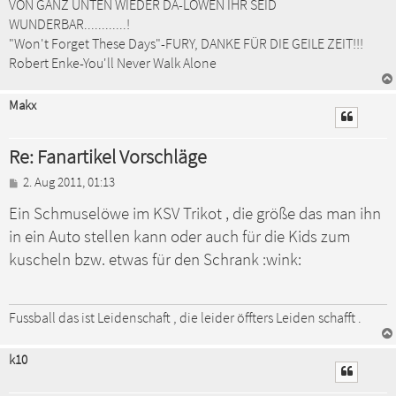
VON GANZ UNTEN WIEDER DA-LÖWEN IHR SEID
WUNDERBAR............!
"Won't Forget These Days"-FURY, DANKE FÜR DIE GEILE ZEIT!!!
Robert Enke-You'll Never Walk Alone
Makx
Re: Fanartikel Vorschläge
B
2. Aug 2011, 01:13
e
Ein Schmuselöwe im KSV Trikot , die größe das man ihn
i
t
in ein Auto stellen kann oder auch für die Kids zum
r
a
kuscheln bzw. etwas für den Schrank :wink:
g
Fussball das ist Leidenschaft , die leider öffters Leiden schafft .
k10