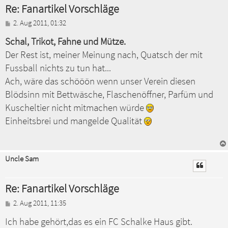
Re: Fanartikel Vorschläge
B
2. Aug 2011, 01:32
e
Schal, Trikot, Fahne und Mütze.
i
t
Der Rest ist, meiner Meinung nach, Quatsch der mit
r
a
Fussball nichts zu tun hat...
g
Ach, wäre das schööön wenn unser Verein diesen
Blödsinn mit Bettwäsche, Flaschenöffner, Parfüm und
Kuscheltier nicht mitmachen würde
Einheitsbrei und mangelde Qualität
Uncle Sam
Re: Fanartikel Vorschläge
B
2. Aug 2011, 11:35
e
Ich habe gehört,das es ein FC Schalke Haus gibt.
i