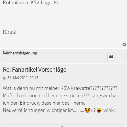
Rot mit dem KSV-Logo. 8)
!Gruß!
Reinhardshägerjung
Re: Fanartikel Vorschläge
B
31. Mai 2011, 20:13
e
Wat is denn nu mit meiner KSV-Krawatte????????????
i
t
Muß ich mir noch selber eine stricken?!? Langsam hab
r
a
ich den Eindruck, dass hier das Thema
g
Neuverpflichtungen wichtiger ist..........
:-?
:wink: