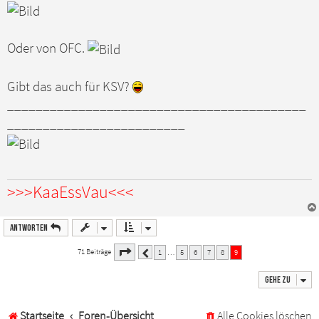
t
r
a
g
Oder von OFC.
Gibt das auch für KSV?
__________________________________________
_________________________
>>>KaaEssVau<<<
Antworten
9
9
Seite
von
71 Beiträge
1
5
6
7
8
9
…
Vorherige
Gehe zu
Startseite
Foren-Übersicht
Alle Cookies löschen