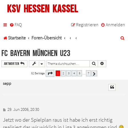
KSV Hessen Kassel
FAQ
Registrieren
Anmelden
S
Startseite
Foren-Übersicht
u
FC Bayern München U23
c
Suche
Erweiterte Such
Antworten
h
1
7
Seite
von
52 Beiträge
1
2
3
4
5
7
…
Nächste
e
sepp
B
29. Jun 2006, 20:30
e
Jetzt wo der Spielplan raus ist habe ich erst richtig
i
t
realisiert das wir wirklich in Liga 3 angekommen sind.