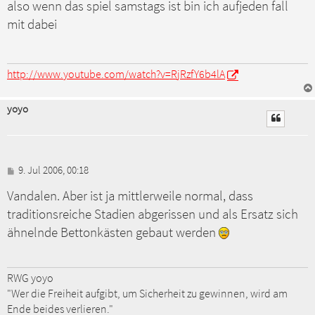
also wenn das spiel samstags ist bin ich aufjeden fall
i
t
mit dabei
r
a
g
http://www.youtube.com/watch?v=RjRzfY6b4lA
yoyo
B
9. Jul 2006, 00:18
e
Vandalen. Aber ist ja mittlerweile normal, dass
i
t
traditionsreiche Stadien abgerissen und als Ersatz sich
r
a
ähnelnde Bettonkästen gebaut werden
g
RWG yoyo
"Wer die Freiheit aufgibt, um Sicherheit zu gewinnen, wird am
Ende beides verlieren."