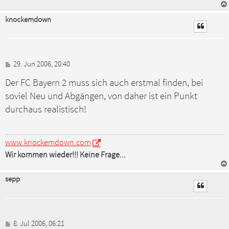
knockemdown
B
29. Jun 2006, 20:40
e
Der FC Bayern 2 muss sich auch erstmal finden, bei
i
t
soviel Neu und Abgängen, von daher ist ein Punkt
r
a
durchaus realistisch!
g
www.knockemdown.com
Wir kommen wieder!!! Keine Frage...
sepp
B
8. Jul 2006, 06:21