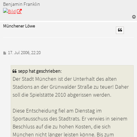
Benjamin Franklin
Münchener Löwe
B
17. Jul 2006, 22:20
e
i
t
sepp hat geschrieben:
r
Der Stadt München ist der Unterhalt des alten
a
g
Stadions an der Grünwalder Straße zu teuer! Daher
soll die Spielstätte 2010 abgerissen werden.
Diese Entscheidung fiel am Dienstag im
Sportausschuss des Stadtrats. Er verwies in seinem
Beschluss auf die zu hohen Kosten, die sich
München nicht länger leisten könne. Bis zum