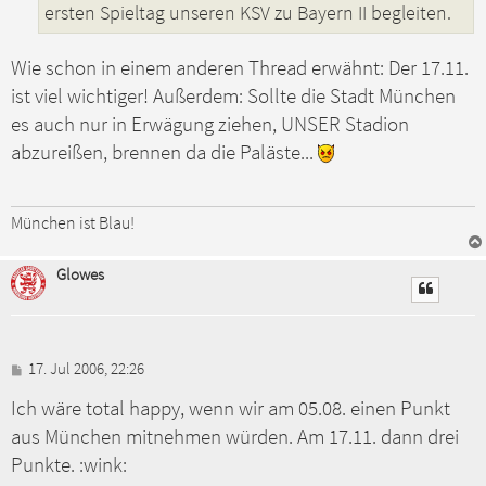
ersten Spieltag unseren KSV zu Bayern II begleiten.
Wie schon in einem anderen Thread erwähnt: Der 17.11.
ist viel wichtiger! Außerdem: Sollte die Stadt München
es auch nur in Erwägung ziehen, UNSER Stadion
abzureißen, brennen da die Paläste...
München ist Blau!
Glowes
B
17. Jul 2006, 22:26
e
Ich wäre total happy, wenn wir am 05.08. einen Punkt
i
t
aus München mitnehmen würden. Am 17.11. dann drei
r
a
Punkte. :wink:
g