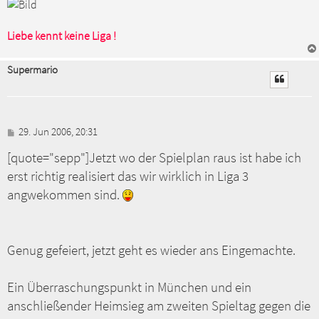
Liebe kennt keine Liga !
Supermario
B
29. Jun 2006, 20:31
e
[quote="sepp"]Jetzt wo der Spielplan raus ist habe ich
i
t
erst richtig realisiert das wir wirklich in Liga 3
r
a
angwekommen sind.
g
Genug gefeiert, jetzt geht es wieder ans Eingemachte.
Ein Überraschungspunkt in München und ein
anschließender Heimsieg am zweiten Spieltag gegen die