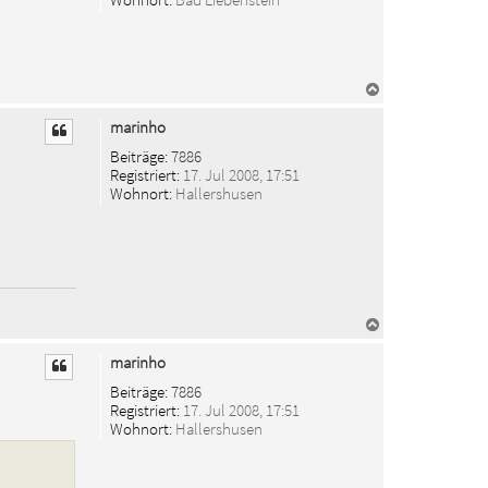
n
N
a
c
marinho
h
o
Beiträge:
7886
b
Registriert:
17. Jul 2008, 17:51
e
Wohnort:
Hallershusen
n
N
a
c
marinho
h
o
Beiträge:
7886
b
Registriert:
17. Jul 2008, 17:51
e
Wohnort:
Hallershusen
n