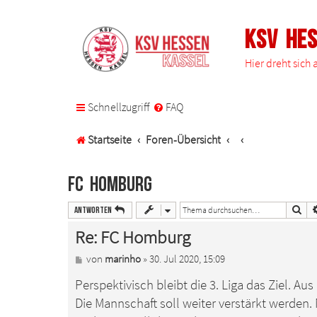
KSV He
Hier dreht sich
Schnellzugriff
FAQ
Startseite
Foren-Übersicht
FC Homburg
Suc
Antworten
Re: FC Homburg
B
von
marinho
»
30. Jul 2020, 15:09
e
Perspektivisch bleibt die 3. Liga das Ziel. Au
i
t
Die Mannschaft soll weiter verstärkt werden.
r