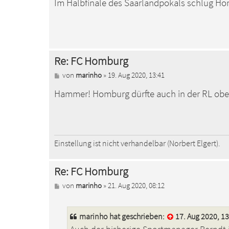
Im Halbfinale des Saarlandpokals schlug Ho
i
t
r
a
g
Re: FC Homburg
B
von
marinho
»
19. Aug 2020, 13:41
e
Hammer! Homburg dürfte auch in der RL oben m
i
t
r
a
g
Einstellung ist nicht verhandelbar (Norbert Elgert).
Re: FC Homburg
B
von
marinho
»
21. Aug 2020, 08:12
e
i
t
marinho
hat geschrieben:
17. Aug 2020, 1
r
a