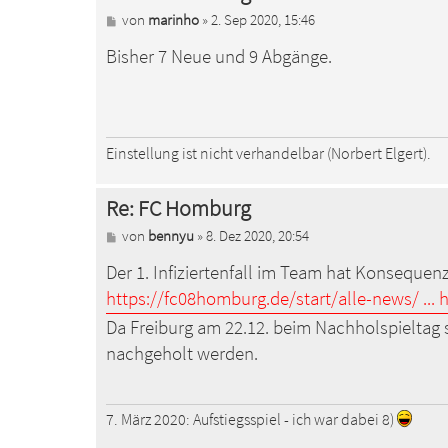
B
von
marinho
»
2. Sep 2020, 15:46
e
Bisher 7 Neue und 9 Abgänge.
i
t
r
a
g
Einstellung ist nicht verhandelbar (Norbert Elgert).
Re: FC Homburg
B
von
bennyu
»
8. Dez 2020, 20:54
e
Der 1. Infiziertenfall im Team hat Konsequenze
i
t
https://fc08homburg.de/start/alle-news/ ...
r
a
Da Freiburg am 22.12. beim Nachholspieltag 
g
nachgeholt werden.
7. März 2020: Aufstiegsspiel - ich war dabei 8)