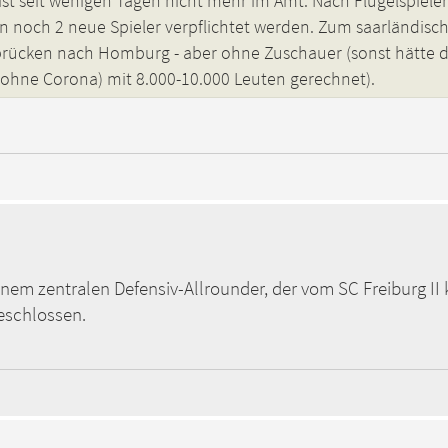
st seit wenigen Tagen nicht mehr im Amt. Nach Flügelspieler
n noch 2 neue Spieler verpflichtet werden. Zum saarländisc
brücken nach Homburg - aber ohne Zuschauer (sonst hätte 
ohne Corona) mit 8.000-10.000 Leuten gerechnet).
inem zentralen Defensiv-Allrounder, der vom SC Freiburg I
eschlossen.