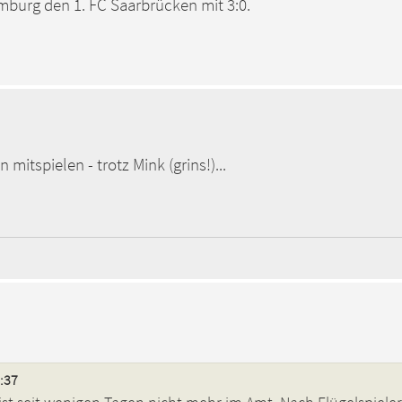
mburg den 1. FC Saarbrücken mit 3:0.
itspielen - trotz Mink (grins!)...
3:37