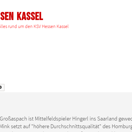
ssen Kassel
 alles rund um den KSV Hessen Kassel
he
Erweiterte Suche
s Großaspach ist Mittelfeldspieler Hingerl ins Saarland gewe
 Mink setzt auf "höhere Durchschnittsqualität" des Hombur