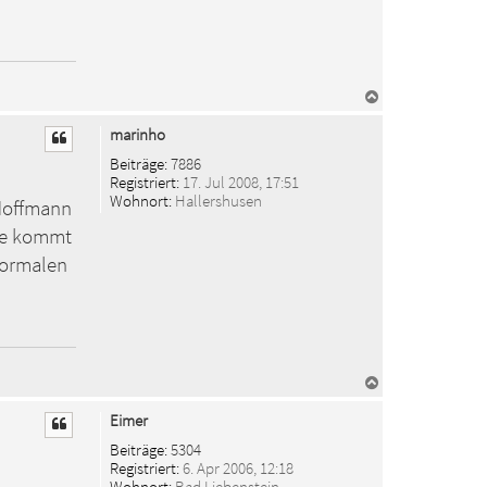
N
a
c
marinho
h
o
Beiträge:
7886
b
Registriert:
17. Jul 2008, 17:51
e
Wohnort:
Hallershusen
 Hoffmann
n
ale kommt
normalen
N
a
c
Eimer
h
o
Beiträge:
5304
b
Registriert:
6. Apr 2006, 12:18
e
Wohnort:
Bad Liebenstein