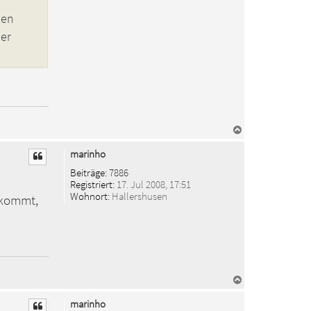
hen
der
N
a
c
marinho
h
o
Beiträge:
7886
b
Registriert:
17. Jul 2008, 17:51
e
Wohnort:
Hallershusen
I kommt,
n
N
a
c
marinho
h