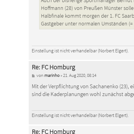
Auch der bisherige Sportmanager Berndt i
g
Hoffmann (28) von Preußen Münster solle
Halbfinale kommt morgen der 1. FC Saar
Gastgeber unter normalen Umständen (= 
Einstellung ist nicht verhandelbar (Norbert Elgert).
Re: FC Homburg
B
von
marinho
»
21. Aug 2020, 08:14
e
Mit der Verpflichtung von Sachanenko (23), e
i
t
sind die Kaderplanungen wohl zunächst abg
r
a
g
Einstellung ist nicht verhandelbar (Norbert Elgert).
Re: FC Homburg