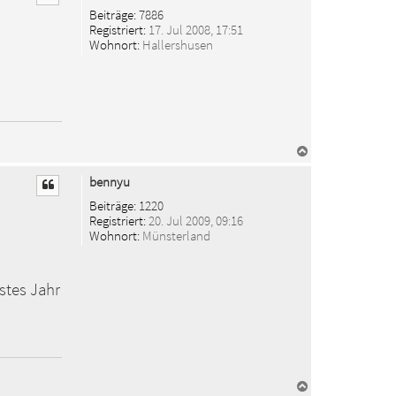
o
Beiträge:
7886
b
Registriert:
17. Jul 2008, 17:51
e
Wohnort:
Hallershusen
n
N
a
c
bennyu
h
o
Beiträge:
1220
b
Registriert:
20. Jul 2009, 09:16
e
Wohnort:
Münsterland
n
stes Jahr
N