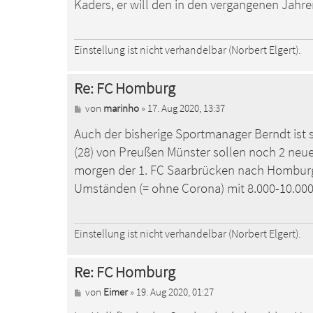
a
Kaders, er will den in den vergangenen Jahr
g
Einstellung ist nicht verhandelbar (Norbert Elgert).
Re: FC Homburg
B
von
marinho
»
17. Aug 2020, 13:37
e
Auch der bisherige Sportmanager Berndt ist 
i
t
(28) von Preußen Münster sollen noch 2 neue
r
a
morgen der 1. FC Saarbrücken nach Homburg 
g
Umständen (= ohne Corona) mit 8.000-10.000
Einstellung ist nicht verhandelbar (Norbert Elgert).
Re: FC Homburg
B
von
Eimer
»
19. Aug 2020, 01:27
e