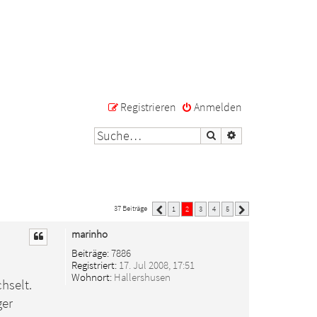
Registrieren
Anmelden
Suche
Erweiterte Suche
37 Beiträge
1
2
3
4
5
Vorherige
Nächste
marinho
Beiträge:
7886
Registriert:
17. Jul 2008, 17:51
Wohnort:
Hallershusen
chselt.
ger