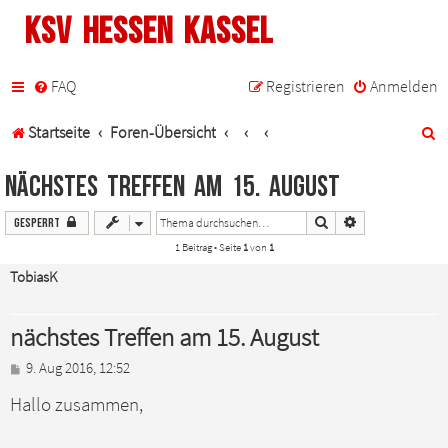
KSV Hessen Kassel
FAQ
Registrieren
Anmelden
S
Startseite
Foren-Übersicht
u
nächstes Treffen am 15. August
c
Suche
Erweiterte Suche
Gesperrt
h
1 Beitrag • Seite
1
von
1
e
TobiasK
nächstes Treffen am 15. August
B
9. Aug 2016, 12:52
e
Hallo zusammen,
i
t
r