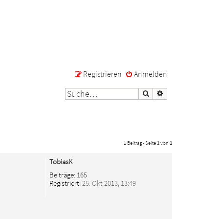
Registrieren
Anmelden
Suche
Erweiterte Suche
1 Beitrag • Seite
1
von
1
TobiasK
Beiträge:
165
Registriert:
25. Okt 2013, 13:49