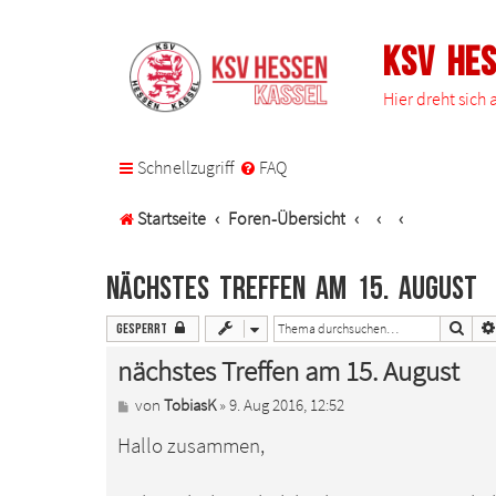
KSV He
Hier dreht sich
Schnellzugriff
FAQ
Startseite
Foren-Übersicht
nächstes Treffen am 15. August
Such
Gesperrt
nächstes Treffen am 15. August
B
von
TobiasK
»
9. Aug 2016, 12:52
e
Hallo zusammen,
i
t
r