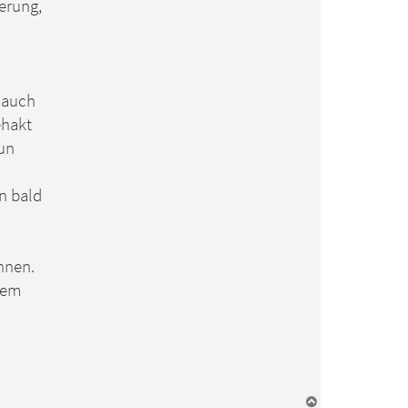
erung,
 auch
ehakt
tun
n bald
nnen.
sem
N