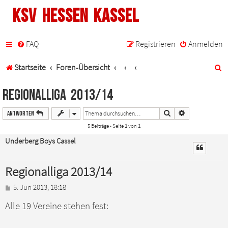
KSV Hessen Kassel
FAQ
Registrieren
Anmelden
S
Startseite
Foren-Übersicht
u
Regionalliga 2013/14
c
Suche
Erweiterte Such
Antworten
h
5 Beiträge • Seite
1
von
1
e
Underberg Boys Cassel
Regionalliga 2013/14
B
5. Jun 2013, 18:18
e
Alle 19 Vereine stehen fest:
i
t
r