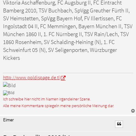
a
Viktoria Aschaffenburg, FC Augsburg II, FC Eintracht
g
Bamberg 2010, TSV Buchbach, SpVgg Greuther Fürth II,
SV Heimstetten, SpVgg Bayern Hof, FV Illertissen, FC
Ingolstadt 04 II, FC Memmingen, Bayern München II, TSV
München 1860 II, 1. FC Nürnberg II, TSV Rain/Lech, TSV
1860 Rosenheim, SV Schalding-Heining (N), 1. FC
Schweinfurt 05 (N), SV Seligenporten, Würzburger
Kickers
http://www.poldispage.de.tl
Ich schreibe hier nicht im Namen irgendeiner Szene.
Alle meine Kommentare spiegeln meine persönliche Meinung dar.
Eimer