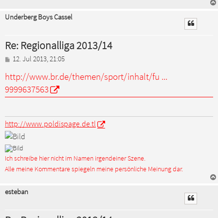
Underberg Boys Cassel
Re: Regionalliga 2013/14
B
12. Jul 2013, 21:05
e
http://www.br.de/themen/sport/inhalt/fu ...
i
t
9999637563
r
a
g
http://www.poldispage.de.tl
Ich schreibe hier nicht im Namen irgendeiner Szene.
Alle meine Kommentare spiegeln meine persönliche Meinung dar.
esteban