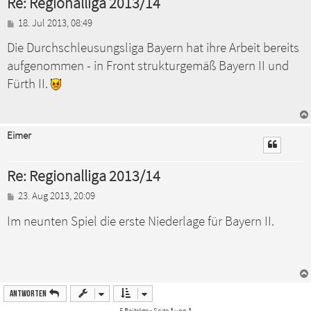
Re: Regionalliga 2013/14
B
18. Jul 2013, 08:49
e
Die Durchschleusungsliga Bayern hat ihre Arbeit bereits
i
t
aufgenommen - in Front strukturgemäß Bayern II und
r
a
Fürth II.
g
Eimer
Re: Regionalliga 2013/14
B
23. Aug 2013, 20:09
e
Im neunten Spiel die erste Niederlage für Bayern II.
i
t
r
a
g
Antworten
5 Beiträge • Seite
1
von
1