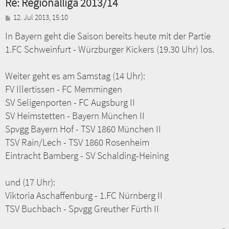
Re: Regionalliga 2013/14
B
12. Jul 2013, 15:10
e
In Bayern geht die Saison bereits heute mit der Partie
i
t
1.FC Schweinfurt - Würzburger Kickers (19.30 Uhr) los.
r
a
g
Weiter geht es am Samstag (14 Uhr):
FV Illertissen - FC Memmingen
SV Seligenporten - FC Augsburg II
SV Heimstetten - Bayern München II
Spvgg Bayern Hof - TSV 1860 München II
TSV Rain/Lech - TSV 1860 Rosenheim
Eintracht Bamberg - SV Schalding-Heining
und (17 Uhr):
Viktoria Aschaffenburg - 1.FC Nürnberg II
TSV Buchbach - Spvgg Greuther Fürth II