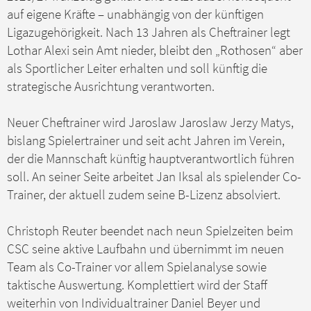
a
auf eigene Kräfte – unabhängig von der künftigen
g
Ligazugehörigkeit. Nach 13 Jahren als Cheftrainer legt
Lothar Alexi sein Amt nieder, bleibt den „Rothosen“ aber
als Sportlicher Leiter erhalten und soll künftig die
strategische Ausrichtung verantworten.
Neuer Cheftrainer wird Jaroslaw Jaroslaw Jerzy Matys,
bislang Spielertrainer und seit acht Jahren im Verein,
der die Mannschaft künftig hauptverantwortlich führen
soll. An seiner Seite arbeitet Jan Iksal als spielender Co-
Trainer, der aktuell zudem seine B-Lizenz absolviert.
Christoph Reuter beendet nach neun Spielzeiten beim
CSC seine aktive Laufbahn und übernimmt im neuen
Team als Co-Trainer vor allem Spielanalyse sowie
taktische Auswertung. Komplettiert wird der Staff
weiterhin von Individualtrainer Daniel Beyer und