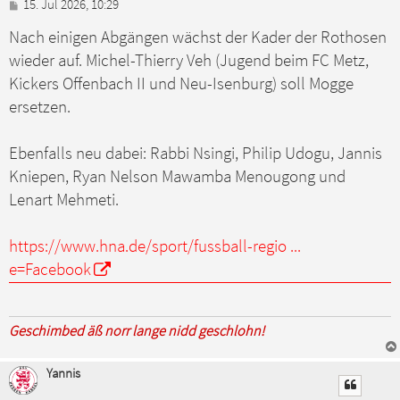
B
15. Jul 2026, 10:29
e
Nach einigen Abgängen wächst der Kader der Rothosen
i
t
wieder auf. Michel-Thierry Veh (Jugend beim FC Metz,
r
a
Kickers Offenbach II und Neu-Isenburg) soll Mogge
g
ersetzen.
Ebenfalls neu dabei: Rabbi Nsingi, Philip Udogu, Jannis
Kniepen, Ryan Nelson Mawamba Menougong und
Lenart Mehmeti.
https://www.hna.de/sport/fussball-regio ...
e=Facebook
Geschimbed äß norr lange nidd geschlohn!
Yannis