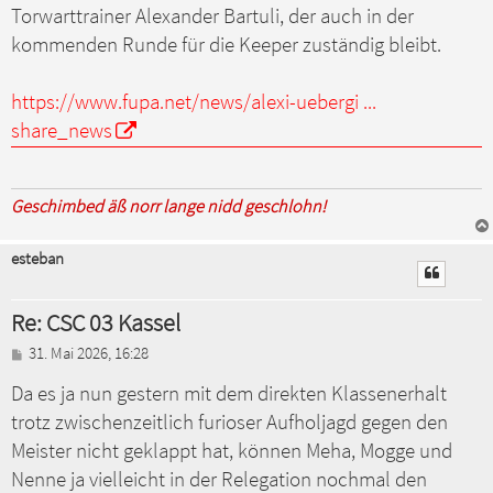
Torwarttrainer Alexander Bartuli, der auch in der
kommenden Runde für die Keeper zuständig bleibt.
https://www.fupa.net/news/alexi-uebergi ...
share_news
Geschimbed äß norr lange nidd geschlohn!
esteban
Re: CSC 03 Kassel
B
31. Mai 2026, 16:28
e
Da es ja nun gestern mit dem direkten Klassenerhalt
i
t
trotz zwischenzeitlich furioser Aufholjagd gegen den
r
a
Meister nicht geklappt hat, können Meha, Mogge und
g
Nenne ja vielleicht in der Relegation nochmal den