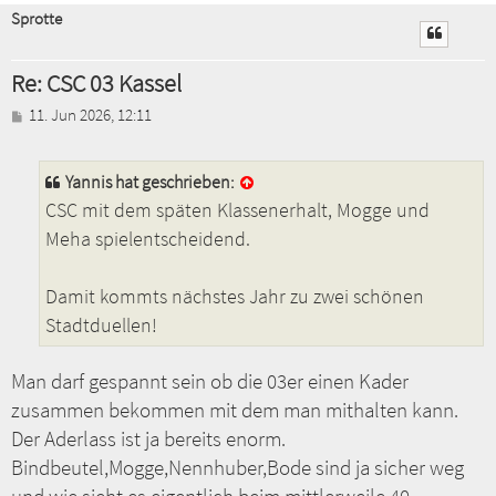
Sprotte
Re: CSC 03 Kassel
B
11. Jun 2026, 12:11
e
i
t
Yannis
hat geschrieben:
r
CSC mit dem späten Klassenerhalt, Mogge und
a
g
Meha spielentscheidend.
Damit kommts nächstes Jahr zu zwei schönen
Stadtduellen!
Man darf gespannt sein ob die 03er einen Kader
zusammen bekommen mit dem man mithalten kann.
Der Aderlass ist ja bereits enorm.
Bindbeutel,Mogge,Nennhuber,Bode sind ja sicher weg