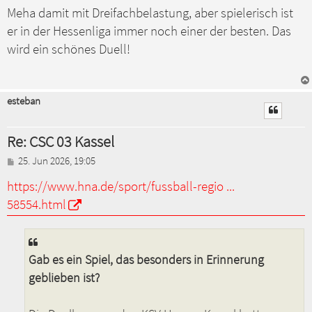
g
Meha damit mit Dreifachbelastung, aber spielerisch ist
er in der Hessenliga immer noch einer der besten. Das
wird ein schönes Duell!
esteban
Re: CSC 03 Kassel
B
25. Jun 2026, 19:05
e
https://www.hna.de/sport/fussball-regio ...
i
t
58554.html
r
a
g
Gab es ein Spiel, das besonders in Erinnerung
geblieben ist?