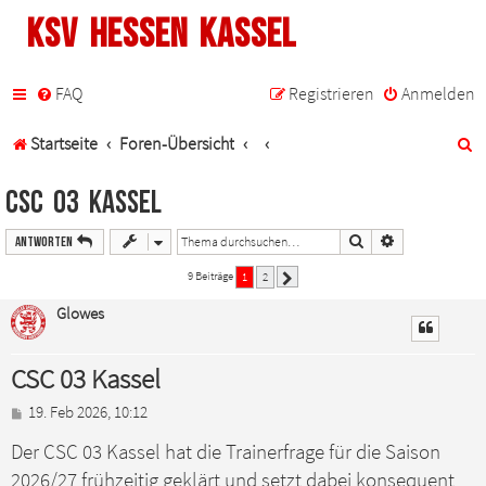
KSV Hessen Kassel
FAQ
Registrieren
Anmelden
S
Startseite
Foren-Übersicht
u
CSC 03 Kassel
c
Suche
Erweiterte Such
Antworten
h
9 Beiträge
1
2
Nächste
e
Glowes
CSC 03 Kassel
B
19. Feb 2026, 10:12
e
Der CSC 03 Kassel hat die Trainerfrage für die Saison
i
t
2026/27 frühzeitig geklärt und setzt dabei konsequent
r