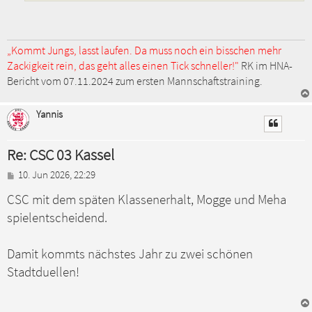
„Kommt Jungs, lasst laufen. Da muss noch ein bisschen mehr
Zackigkeit rein, das geht alles einen Tick schneller!"
RK im HNA-
Bericht vom 07.11.2024 zum ersten Mannschaftstraining.
Yannis
Re: CSC 03 Kassel
B
10. Jun 2026, 22:29
e
CSC mit dem späten Klassenerhalt, Mogge und Meha
i
t
spielentscheidend.
r
a
g
Damit kommts nächstes Jahr zu zwei schönen
Stadtduellen!