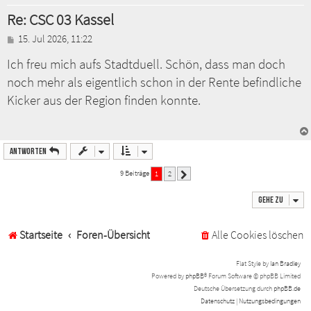
Re: CSC 03 Kassel
B
15. Jul 2026, 11:22
e
Ich freu mich aufs Stadtduell. Schön, dass man doch
i
t
noch mehr als eigentlich schon in der Rente befindliche
r
a
Kicker aus der Region finden konnte.
g
Antworten
9 Beiträge
1
2
Nächste
Gehe zu
Startseite
Foren-Übersicht
Alle Cookies löschen
Flat Style by
Ian Bradley
Powered by
phpBB
® Forum Software © phpBB Limited
Deutsche Übersetzung durch
phpBB.de
Datenschutz
|
Nutzungsbedingungen