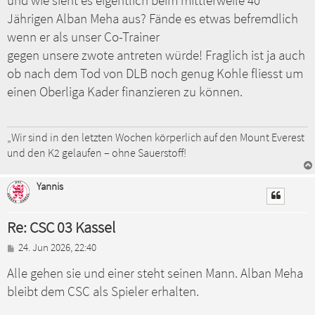
und wie sieht es eigentlich beim mittlerweile 40
Jährigen Alban Meha aus? Fände es etwas befremdlich
wenn er als unser Co-Trainer
gegen unsere zwote antreten würde! Fraglich ist ja auch
ob nach dem Tod von DLB noch genug Kohle fliesst um
einen Oberliga Kader finanzieren zu können.
„Wir sind in den letzten Wochen körperlich auf den Mount Everest
und den K2 gelaufen – ohne Sauerstoff!
Yannis
Re: CSC 03 Kassel
B
24. Jun 2026, 22:40
e
Alle gehen sie und einer steht seinen Mann. Alban Meha
i
t
bleibt dem CSC als Spieler erhalten.
r
a