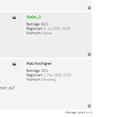
N
a
c
Stefan_D
h
o
Beiträge:
5613
b
Registriert:
8. Jul 2001, 02:00
e
Wohnort:
Kassel
n
N
a
c
Matz Nochtgren
h
o
Beiträge:
2911
b
Registriert:
2. Mär 2008, 15:53
e
Wohnort:
Felsberg
n
n
men auf
N
a
3 Beiträge • Seite
1
von
1
c