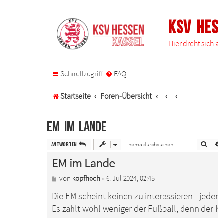
KSV He
Hier dreht sich
Schnellzugriff
FAQ
Startseite
Foren-Übersicht
EM im Lande
Suc
Antworten
EM im Lande
B
von
kopfhoch
»
6. Jul 2024, 02:45
e
Die EM scheint keinen zu interessieren - jeden
i
t
Es zählt wohl weniger der Fußball, denn der K
r