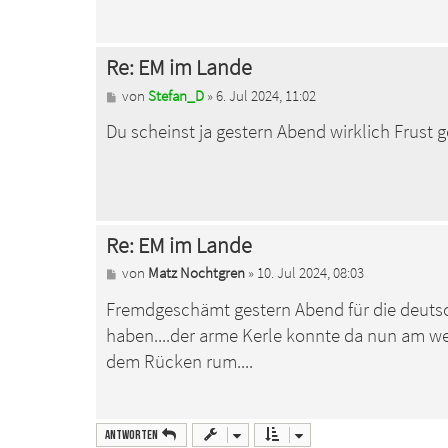
a
g
Re: EM im Lande
B
von
Stefan_D
»
6. Jul 2024, 11:02
e
Du scheinst ja gestern Abend wirklich Frust 
i
t
r
a
g
Re: EM im Lande
B
von
Matz Nochtgren
»
10. Jul 2024, 08:03
e
Fremdgeschämt gestern Abend für die deutsc
i
t
haben....der arme Kerle konnte da nun am w
r
a
dem Rücken rum....
g
Antworten