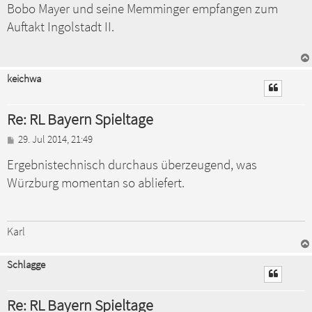
Bobo Mayer und seine Memminger empfangen zum
Auftakt Ingolstadt II.
keichwa
Re: RL Bayern Spieltage
B
29. Jul 2014, 21:49
e
Ergebnistechnisch durchaus überzeugend, was
i
t
Würzburg momentan so abliefert.
r
a
g
Karl
Schlagge
Re: RL Bayern Spieltage