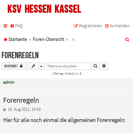
KSV Hessen Kassel
FAQ
Registrieren
Anmelden
S
Startseite
Foren-Übersicht
u
Forenregeln
c
Suche
Erweiterte Suche
Gesperrt
h
1 Beitrag • Seite
1
von
1
e
admin
Forenregeln
B
16. Aug 2011, 10:43
e
Hier für alle noch einmal die allgemeinen Forenregeln:
i
t
r