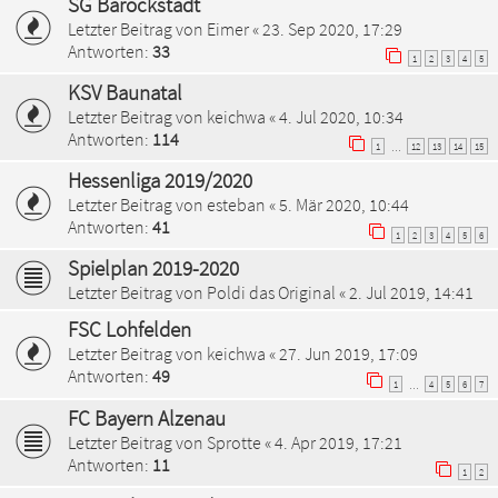
SG Barockstadt
Letzter Beitrag von
Eimer
«
23. Sep 2020, 17:29
Antworten:
33
1
2
3
4
5
KSV Baunatal
Letzter Beitrag von
keichwa
«
4. Jul 2020, 10:34
Antworten:
114
1
12
13
14
15
…
Hessenliga 2019/2020
Letzter Beitrag von
esteban
«
5. Mär 2020, 10:44
Antworten:
41
1
2
3
4
5
6
Spielplan 2019-2020
Letzter Beitrag von
Poldi das Original
«
2. Jul 2019, 14:41
FSC Lohfelden
Letzter Beitrag von
keichwa
«
27. Jun 2019, 17:09
Antworten:
49
1
4
5
6
7
…
FC Bayern Alzenau
Letzter Beitrag von
Sprotte
«
4. Apr 2019, 17:21
Antworten:
11
1
2