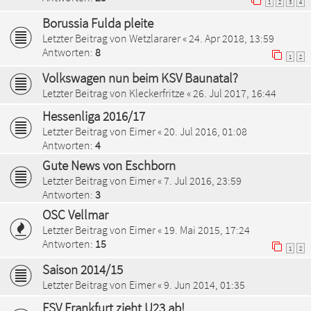
1
2
3
4
Borussia Fulda pleite
Letzter Beitrag von
Wetzlararer
«
24. Apr 2018, 13:59
Antworten:
8
1
2
Volkswagen nun beim KSV Baunatal?
Letzter Beitrag von
Kleckerfritze
«
26. Jul 2017, 16:44
Hessenliga 2016/17
Letzter Beitrag von
Eimer
«
20. Jul 2016, 01:08
Antworten:
4
Gute News von Eschborn
Letzter Beitrag von
Eimer
«
7. Jul 2016, 23:59
Antworten:
3
OSC Vellmar
Letzter Beitrag von
Eimer
«
19. Mai 2015, 17:24
Antworten:
15
1
2
Saison 2014/15
Letzter Beitrag von
Eimer
«
9. Jun 2014, 01:35
FSV Frankfurt zieht U23 ab!