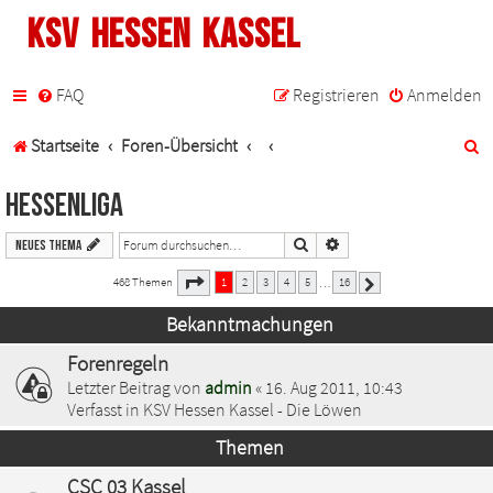
KSV Hessen Kassel
FAQ
Registrieren
Anmelden
S
Startseite
Foren-Übersicht
u
Hessenliga
c
Suche
Erweiterte Suche
Neues Thema
h
1
16
Seite
von
468 Themen
1
2
3
4
5
16
…
Nächste
e
Bekanntmachungen
Forenregeln
Letzter Beitrag von
admin
«
16. Aug 2011, 10:43
Verfasst in
KSV Hessen Kassel - Die Löwen
Themen
CSC 03 Kassel