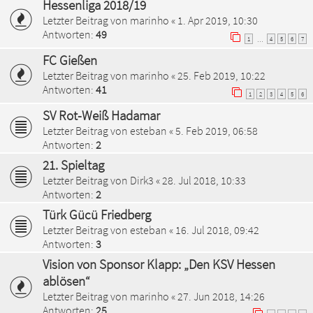
Hessenliga 2018/19
Letzter Beitrag von
marinho
«
1. Apr 2019, 10:30
Antworten:
49
1
4
5
6
7
…
FC Gießen
Letzter Beitrag von
marinho
«
25. Feb 2019, 10:22
Antworten:
41
1
2
3
4
5
6
SV Rot-Weiß Hadamar
Letzter Beitrag von
esteban
«
5. Feb 2019, 06:58
Antworten:
2
21. Spieltag
Letzter Beitrag von
Dirk3
«
28. Jul 2018, 10:33
Antworten:
2
Türk Gücü Friedberg
Letzter Beitrag von
esteban
«
16. Jul 2018, 09:42
Antworten:
3
Vision von Sponsor Klapp: „Den KSV Hessen
ablösen“
Letzter Beitrag von
marinho
«
27. Jun 2018, 14:26
Antworten:
25