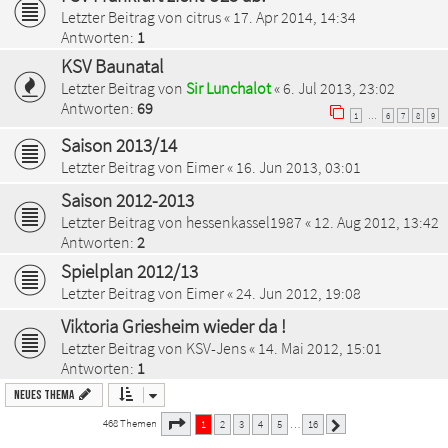
Letzter Beitrag von
citrus
«
17. Apr 2014, 14:34
Antworten:
1
KSV Baunatal
Letzter Beitrag von
Sir Lunchalot
«
6. Jul 2013, 23:02
Antworten:
69
1
6
7
8
9
…
Saison 2013/14
Letzter Beitrag von
Eimer
«
16. Jun 2013, 03:01
Saison 2012-2013
Letzter Beitrag von
hessenkassel1987
«
12. Aug 2012, 13:42
Antworten:
2
Spielplan 2012/13
Letzter Beitrag von
Eimer
«
24. Jun 2012, 19:08
Viktoria Griesheim wieder da !
Letzter Beitrag von
KSV-Jens
«
14. Mai 2012, 15:01
Antworten:
1
Neues Thema
1
16
Seite
von
468 Themen
1
2
3
4
5
16
…
Nächste