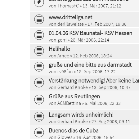
von
ThomasFC
» 13. Mär 2007, 21:12
www.dritteliga.net
von
derlilaweisse
» 17. Feb 2007, 19:36
01.04.06 KSV Baunatal- KSV Hessen
von
gerri
» 28. Mär 2006, 22:14
Halihallo
von
Arnee
» 12. Feb 2006, 18:24
grüße und eine bitte aus darmstadt
von
sv98fan
» 18. Sep 2006, 17:22
Verstärkung notwendig! Aber keine Lan
von
Gerhard Knoke
» 13. Sep 2006, 10:47
Grüße aus Reutlingen
von
ACMBettina
» 5. Mai 2006, 22:33
Langsam wirds unheimlich!
von
Gerhard Knoke
» 27. Aug 2006, 09:11
Buenos días de Cuba
von
Glowes
» 16. Aug 2006, 15:54