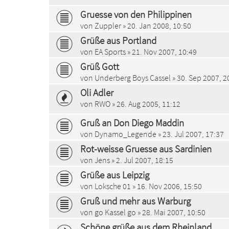
Gruesse von den Philippinen
von
Zuppler
» 20. Jan 2008, 10:50
Grüße aus Portland
von
EA Sports
» 21. Nov 2007, 10:49
Grüß Gott
von
Underberg Boys Cassel
» 30. Sep 2007, 2
Oli Adler
von
RWO
» 26. Aug 2005, 11:12
Gruß an Don Diego Maddin
von
Dynamo_Legende
» 23. Jul 2007, 17:37
Rot-weisse Gruesse aus Sardinien
von
Jens
» 2. Jul 2007, 18:15
Grüße aus Leipzig
von
Loksche 01
» 16. Nov 2006, 15:50
Gruß und mehr aus Warburg
von
go Kassel go
» 28. Mai 2007, 10:50
Schöne grüße aus dem Rheinland