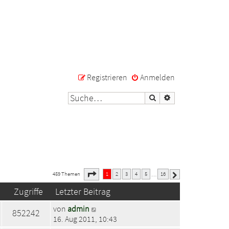
Registrieren
Anmelden
Suche
Erweiterte Suche
1
16
Seite
von
459 Themen
1
2
3
4
5
16
…
Nächste
Zugriffe
Letzter Beitrag
von
admin
852242
16. Aug 2011, 10:43