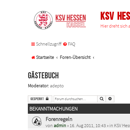
KSV He
Hier dreht sich
Schnellzugriff
FAQ
Startseite
Foren-Übersicht
Gästebuch
Moderator:
adepto
Suche
Erweiterte 
Gesperrt
BEKANNTMACHUNGEN
Forenregeln
von
admin
» 16. Aug 2011, 10:43 » in
KSV Hess