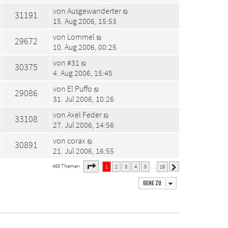
von
Ausgewanderter
31191
15. Aug 2006, 15:53
von
Lommel
29672
10. Aug 2006, 00:25
von
#31
30375
4. Aug 2006, 15:45
von
El Puffo
29086
31. Jul 2006, 10:26
von
Axel Feder
33108
27. Jul 2006, 14:56
von
corax
30891
21. Jul 2006, 16:55
1
16
Seite
von
459 Themen
1
2
3
4
5
16
…
Nächste
Gehe zu