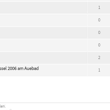
1
0
0
0
2
issel 2006 am Auebad
1
len.