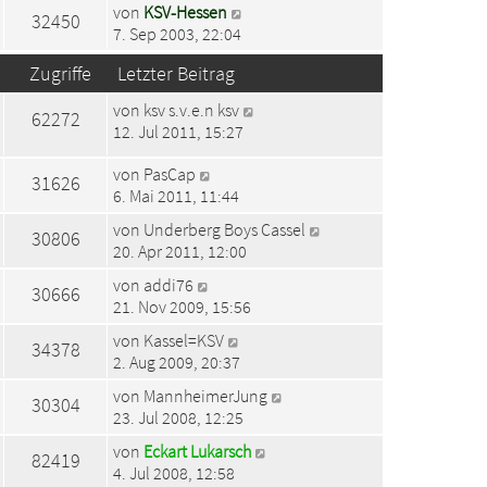
von
KSV-Hessen
32450
7. Sep 2003, 22:04
Zugriffe
Letzter Beitrag
von
ksv s.v.e.n ksv
62272
12. Jul 2011, 15:27
von
PasCap
31626
6. Mai 2011, 11:44
von
Underberg Boys Cassel
30806
20. Apr 2011, 12:00
von
addi76
30666
21. Nov 2009, 15:56
von
Kassel=KSV
34378
2. Aug 2009, 20:37
von
MannheimerJung
30304
23. Jul 2008, 12:25
von
Eckart Lukarsch
82419
4. Jul 2008, 12:58