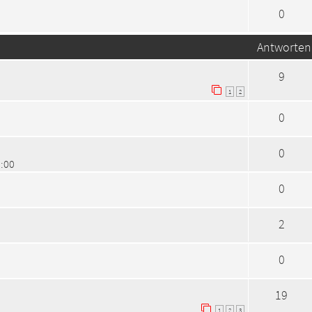
0
Antworten
9
1
2
0
0
2:00
0
2
0
19
1
2
3