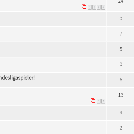
24
1
2
3
4
0
7
5
0
desligaspieler!
6
13
1
2
4
2