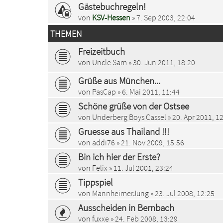
Gästebuchregeln!
von
KSV-Hessen
» 7. Sep 2003, 22:04
THEMEN
Freizeitbuch
von
Uncle Sam
» 30. Jun 2011, 18:20
Grüße aus München...
von
PasCap
» 6. Mai 2011, 11:44
Schöne grüße von der Ostsee
von
Underberg Boys Cassel
» 20. Apr 2011, 1
Gruesse aus Thailand !!!
von
addi76
» 21. Nov 2009, 15:56
Bin ich hier der Erste?
von
Felix
» 11. Jul 2001, 23:24
Tippspiel
von
MannheimerJung
» 23. Jul 2008, 12:25
Ausscheiden in Bernbach
von
fuxxe
» 24. Feb 2008, 13:29