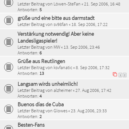
Letzter Beitrag von
Löwen-SteFan
«
21. Sep 2006, 16:48
Antworten:
5
grüße und eine bitte aus darmstadt
Letzter Beitrag von
sv98fan
«
18. Sep 2006, 17:22
Verstärkung notwendig! Aber keine
Landesligaspieler!
Letzter Beitrag von
MW
«
13. Sep 2006, 23:46
Antworten:
6
Grüße aus Reutlingen
Letzter Beitrag von
ksvfanatic
«
8. Sep 2006, 17:32
Antworten:
13
1
2
Langsam wirds unheimlich!
Letzter Beitrag von
alzheimer
«
27. Aug 2006, 17:42
Antworten:
4
Buenos días de Cuba
Letzter Beitrag von
Glowes
«
23. Aug 2006, 23:33
Antworten:
2
Besten-Fans