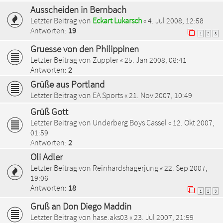
Ausscheiden in Bernbach
Letzter Beitrag von
Eckart Lukarsch
«
4. Jul 2008, 12:58
Antworten:
19
1
2
3
Gruesse von den Philippinen
Letzter Beitrag von
Zuppler
«
25. Jan 2008, 08:41
Antworten:
2
Grüße aus Portland
Letzter Beitrag von
EA Sports
«
21. Nov 2007, 10:49
Grüß Gott
Letzter Beitrag von
Underberg Boys Cassel
«
12. Okt 2007,
01:59
Antworten:
2
Oli Adler
Letzter Beitrag von
Reinhardshägerjung
«
22. Sep 2007,
19:06
Antworten:
18
1
2
3
Gruß an Don Diego Maddin
Letzter Beitrag von
hase.aks03
«
23. Jul 2007, 21:59