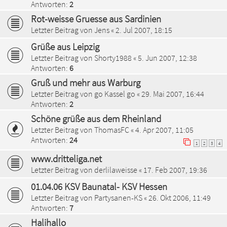
Antworten:
2
Rot-weisse Gruesse aus Sardinien
Letzter Beitrag von
Jens
«
2. Jul 2007, 18:15
Grüße aus Leipzig
Letzter Beitrag von
Shorty1988
«
5. Jun 2007, 12:38
Antworten:
6
Gruß und mehr aus Warburg
Letzter Beitrag von
go Kassel go
«
29. Mai 2007, 16:44
Antworten:
2
Schöne grüße aus dem Rheinland
Letzter Beitrag von
ThomasFC
«
4. Apr 2007, 11:05
Antworten:
24
1
2
3
4
www.dritteliga.net
Letzter Beitrag von
derlilaweisse
«
17. Feb 2007, 19:36
01.04.06 KSV Baunatal- KSV Hessen
Letzter Beitrag von
Partysanen-KS
«
26. Okt 2006, 11:49
Antworten:
7
Halihallo