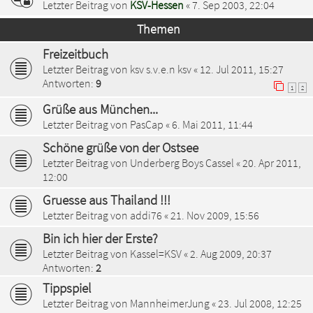
Letzter Beitrag von
KSV-Hessen
«
7. Sep 2003, 22:04
Themen
Freizeitbuch
Letzter Beitrag von
ksv s.v.e.n ksv
«
12. Jul 2011, 15:27
Antworten:
9
1
2
Grüße aus München...
Letzter Beitrag von
PasCap
«
6. Mai 2011, 11:44
Schöne grüße von der Ostsee
Letzter Beitrag von
Underberg Boys Cassel
«
20. Apr 2011,
12:00
Gruesse aus Thailand !!!
Letzter Beitrag von
addi76
«
21. Nov 2009, 15:56
Bin ich hier der Erste?
Letzter Beitrag von
Kassel=KSV
«
2. Aug 2009, 20:37
Antworten:
2
Tippspiel
Letzter Beitrag von
MannheimerJung
«
23. Jul 2008, 12:25