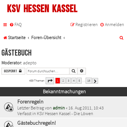
KSV Hessen Kassel
FAQ
Registrieren
Anmelden
S
Startseite
Foren-Übersicht
u
Gästebuch
c
Moderator:
adepto
h
Suche
Erweiterte Suche
Gesperrt
e
1
16
Seite
von
459 Themen
1
2
3
4
5
16
…
Nächste
Bekanntmachungen
Forenregeln
Letzter Beitrag von
admin
«
16. Aug 2011, 10:43
Verfasst in
KSV Hessen Kassel - Die Löwen
Gästebuchregeln!