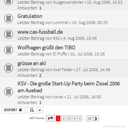
Letzter Beitrag von
Ausgewanderter
«
15. Aug 2006, 15:53
Antworten:
1
Gratulation
Letzter Beitrag von
Lommel
«
10. Aug 2006, 00:25
www.cas-fussball.de
Letzter Beitrag von
#31
«
4. Aug 2006, 15:45
Wolfhagen grüßt den TIBO
Letzter Beitrag von
El Puffo
«
31. Jul 2006, 10:26
grüsse an aki
Letzter Beitrag von
Axel Feder
«
27. Jul 2006, 14:56
Antworten:
2
KSV - Die große Start-Up Party beim Zissel 2006
am Auebad
Letzter Beitrag von
corax
«
21. Jul 2006, 16:55
Antworten:
1
Gesperrt
1
16
Seite
von
459 Themen
1
2
3
4
5
16
…
Nächste