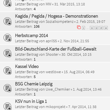
Letzter Beitrag von
MW
«
31. Mär 2015, 13:18
Antworten:
4
Kagida / Pegida / Hogesa - Demonstrationen
Letzter Beitrag von
Sozialkompetenz
«
2. Feb 2015, 19:07
Antworten:
106
1
11
12
13
14
…
Herbstcamp 2014
Letzter Beitrag von
april55
«
2. Nov 2014, 21:55
Bild-Deutschland-Karte der Fußball-Gewalt
Letzter Beitrag von
Shooter
«
30. Okt 2014, 10:15
Antworten:
1
Kassel Video
Letzter Beitrag von
westlöwe
«
15. Aug 2014, 06:49
Antworten:
5
BSG Chemie Leipzig
Letzter Beitrag von
Uwe_Chemiker
«
1. Aug 2014, 13:46
Antworten:
1
KSV nun in Liga 1
Letzter Beitrag von
mikoprojekt
«
7. Apr 2014, 11:38