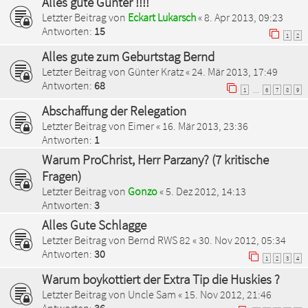
Alles gute Günter !!!!
Letzter Beitrag von
Eckart Lukarsch
«
8. Apr 2013, 09:23
Antworten:
15
1
2
Alles gute zum Geburtstag Bernd
Letzter Beitrag von
Günter Kratz
«
24. Mär 2013, 17:49
Antworten:
68
1
6
7
8
9
…
Abschaffung der Relegation
Letzter Beitrag von
Eimer
«
16. Mär 2013, 23:36
Antworten:
1
Warum ProChrist, Herr Parzany? (7 kritische
Fragen)
Letzter Beitrag von
Gonzo
«
5. Dez 2012, 14:13
Antworten:
3
Alles Gute Schlagge
Letzter Beitrag von
Bernd RWS 82
«
30. Nov 2012, 05:34
Antworten:
30
1
2
3
4
Warum boykottiert der Extra Tip die Huskies ?
Letzter Beitrag von
Uncle Sam
«
15. Nov 2012, 21:46
Antworten:
36