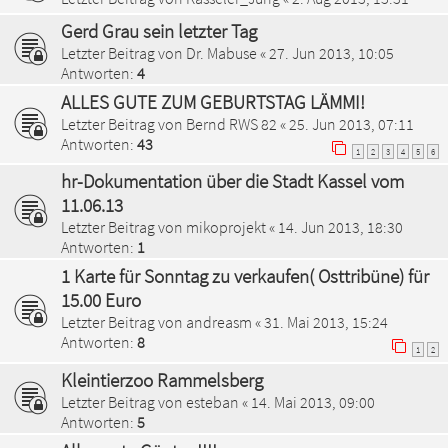
Gerd Grau sein letzter Tag
Letzter Beitrag von
Dr. Mabuse
«
27. Jun 2013, 10:05
Antworten:
4
ALLES GUTE ZUM GEBURTSTAG LÄMMI!
Letzter Beitrag von
Bernd RWS 82
«
25. Jun 2013, 07:11
Antworten:
43
1
2
3
4
5
6
hr-Dokumentation über die Stadt Kassel vom
11.06.13
Letzter Beitrag von
mikoprojekt
«
14. Jun 2013, 18:30
Antworten:
1
1 Karte für Sonntag zu verkaufen( Osttribüne) für
15.00 Euro
Letzter Beitrag von
andreasm
«
31. Mai 2013, 15:24
Antworten:
8
1
2
Kleintierzoo Rammelsberg
Letzter Beitrag von
esteban
«
14. Mai 2013, 09:00
Antworten:
5