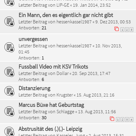
Letzter Beitrag von
LIP-GE
«
19. Jan 2014, 23:52
Ein Mann, den es eigentlich gar nicht gibt
Letzter Beitrag von
hessenkassel1987
«
9. Dez 2013, 00:53
Antworten:
21
1
2
3
un­ver­ges­sen
Letzter Beitrag von
hessenkassel1987
«
10. Nov 2013,
01:45
Antworten:
1
Fussball Video mit KSV Trikots
Letzter Beitrag von
Dollar
«
20. Sep 2013, 17:47
Antworten:
6
Distanzierung
Letzter Beitrag von
Krugster
«
15. Aug 2013, 21:16
Marcus Büxe hat Geburtstag
Letzter Beitrag von
Schlagge
«
13. Aug 2013, 11:56
Antworten:
30
1
2
3
4
Abstrusität des (.)(.)- Leipzig
Letzter Beitrag von
Kasseler_Jung
«
2. Aug 2013, 15:31