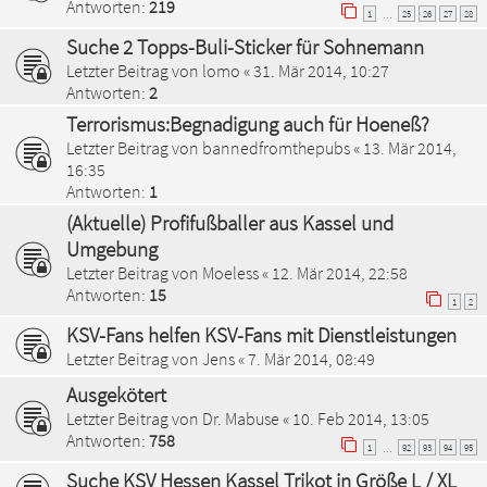
Antworten:
219
1
25
26
27
28
…
Suche 2 Topps-Buli-Sticker für Sohnemann
Letzter Beitrag von
lomo
«
31. Mär 2014, 10:27
Antworten:
2
Terrorismus:Begnadigung auch für Hoeneß?
Letzter Beitrag von
bannedfromthepubs
«
13. Mär 2014,
16:35
Antworten:
1
(Aktuelle) Profifußballer aus Kassel und
Umgebung
Letzter Beitrag von
Moeless
«
12. Mär 2014, 22:58
Antworten:
15
1
2
KSV-Fans helfen KSV-Fans mit Dienstleistungen
Letzter Beitrag von
Jens
«
7. Mär 2014, 08:49
Ausgekötert
Letzter Beitrag von
Dr. Mabuse
«
10. Feb 2014, 13:05
Antworten:
758
1
92
93
94
95
…
Suche KSV Hessen Kassel Trikot in Größe L / XL