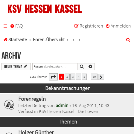
KSV Hessen Kassel
FAQ
Registrieren
Anmelden
S
Startseite
Foren-Übersicht
u
Archiv
c
Suche
Erweiterte Suche
Neues Thema
h
1
39
Seite
von
1162 Themen
1
2
3
4
5
39
…
Nächste
e
Bekanntmachungen
Forenregeln
Letzter Beitrag von
admin
«
16. Aug 2011, 10:43
Verfasst in
KSV Hessen Kassel - Die Löwen
Themen
Holger Günther