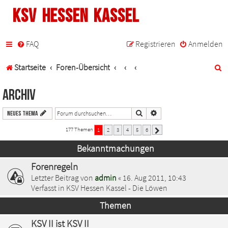
KSV Hessen Kassel
FAQ
Registrieren
Anmelden
S
Startseite
Foren-Übersicht
u
Archiv
c
Suche
Erweiterte Suche
Neues Thema
h
177 Themen
1
2
3
4
5
6
Nächste
e
Bekanntmachungen
Forenregeln
Letzter Beitrag von
admin
«
16. Aug 2011, 10:43
Verfasst in
KSV Hessen Kassel - Die Löwen
Themen
KSV II ist KSV II