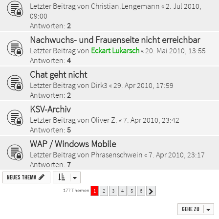
Letzter Beitrag von
Christian.Lengemann
«
2. Jul 2010,
09:00
Antworten:
2
Nachwuchs- und Frauenseite nicht erreichbar
Letzter Beitrag von
Eckart Lukarsch
«
20. Mai 2010, 13:55
Antworten:
4
Chat geht nicht
Letzter Beitrag von
Dirk3
«
29. Apr 2010, 17:59
Antworten:
2
KSV-Archiv
Letzter Beitrag von
Oliver Z.
«
7. Apr 2010, 23:42
Antworten:
5
WAP / Windows Mobile
Letzter Beitrag von
Phrasenschwein
«
7. Apr 2010, 23:17
Antworten:
7
Neues Thema
177 Themen
1
2
3
4
5
6
Nächste
Gehe zu