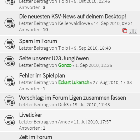
Letzter Beitrag von
T o b i
«
5. Okt 2010, 02:46
Antworten:
3
Die neuesten KSV-News auf deinem Desktop!
Letzter Beitrag von
Kellerwaldlöwe
«
14. Sep 2010, 09:31
Antworten:
10
1
2
Spam im Forum
Letzter Beitrag von
T o b i
«
9. Sep 2010, 18:40
Seite unserer U23 Junglöwen
Letzter Beitrag von
Gonzo
«
1. Sep 2010, 12:25
Fehler im Spielplan
Letzter Beitrag von
Eckart Lukarsch
«
27. Aug 2010, 17:33
Antworten:
1
Vorschlag: im Forum Ligen zusammen fassen
Letzter Beitrag von
Dirk3
«
19. Jul 2010, 17:43
Liveticker
Letzter Beitrag von
Arnee
«
11. Jul 2010, 17:57
Antworten:
1
Zeit im Forum