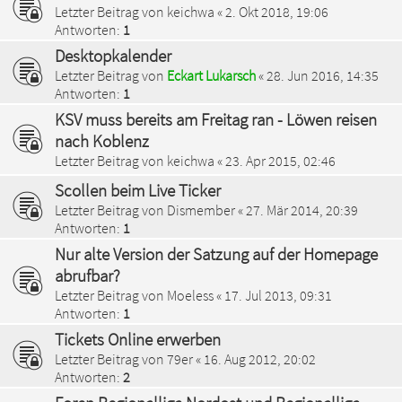
Letzter Beitrag von
keichwa
«
2. Okt 2018, 19:06
Antworten:
1
Desktopkalender
Letzter Beitrag von
Eckart Lukarsch
«
28. Jun 2016, 14:35
Antworten:
1
KSV muss bereits am Freitag ran - Löwen reisen
nach Koblenz
Letzter Beitrag von
keichwa
«
23. Apr 2015, 02:46
Scollen beim Live Ticker
Letzter Beitrag von
Dismember
«
27. Mär 2014, 20:39
Antworten:
1
Nur alte Version der Satzung auf der Homepage
abrufbar?
Letzter Beitrag von
Moeless
«
17. Jul 2013, 09:31
Antworten:
1
Tickets Online erwerben
Letzter Beitrag von
79er
«
16. Aug 2012, 20:02
Antworten:
2