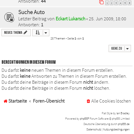
Antworten:
44
1
2
3
4
5
6
Suche Auto
Letzter Beitrag von
Eckart Lukarsch
«
25. Jun 2009, 18:00
Antworten:
1
Neues Thema
28 Themen • Seite
1
von
1
Gehe zu
BERECHTIGUNGEN IN DIESEM FORUM
Du darfst
keine
neuen Themen in diesem Forum erstellen.
Du darfst
keine
Antworten zu Themen in diesem Forum erstellen.
Du darfst deine Beiträge in diesem Forum
nicht
ändern.
Du darfst deine Beiträge in diesem Forum
nicht
löschen.
Startseite
Foren-Übersicht
Alle Cookies löschen
Flat Style by
Ian Bradley
Powered by
phpBB
® Forum Software © phpBB Limited
Deutsche Übersetzung durch
phpBB.de
Datenschutz
|
Nutzungsbedingungen