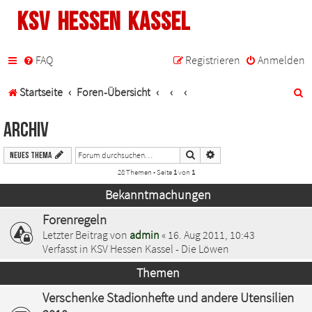
KSV Hessen Kassel
FAQ
Registrieren
Anmelden
S
Startseite
Foren-Übersicht
u
Archiv
c
Suche
Erweiterte Suche
Neues Thema
h
28 Themen • Seite
1
von
1
e
Bekanntmachungen
Forenregeln
Letzter Beitrag von
admin
«
16. Aug 2011, 10:43
Verfasst in
KSV Hessen Kassel - Die Löwen
Themen
Verschenke Stadionhefte und andere Utensilien