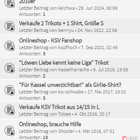
2010er
Letzter Beitrag von
keichwa
«
29. Jun 2024, 08:59
Antworten:
1
Verkaufe 2 Trikots + 1 Shirt, Größe S
Letzter Beitrag von
bennyu
«
24. Nov 2022, 22:58
Onlineshop - KSV Fanshop
Letzter Beitrag von
kopfhoch
«
7. Sep 2021, 02:45
Antworten:
3
"Löwen Liebe kennt keine Liga" Trikot
Letzter Beitrag von
KasselKarracho
«
6. Jul 2018, 13:08
Antworten:
2
"Für Kassel unverzichtbar!" als Girlie-Shirt?
Letzter Beitrag von
ksv-schwabe
«
17. Mai 2017, 19:01
Antworten:
3
Verkaufe KSV Trikot aus 14/15 in L
Letzter Beitrag von
Tobee
«
4. Okt 2016, 20:17
Onlineshop, brauche Hilfe
Letzter Beitrag von
Shooter
«
4. Mär 2016, 07:51
Antworten:
13
1
2