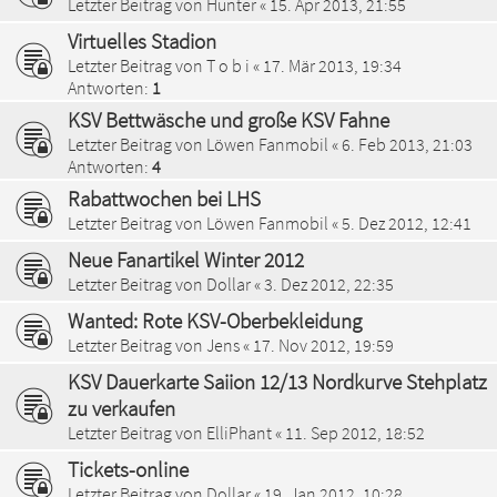
Letzter Beitrag von
Hunter
«
15. Apr 2013, 21:55
Virtuelles Stadion
Letzter Beitrag von
T o b i
«
17. Mär 2013, 19:34
Antworten:
1
KSV Bettwäsche und große KSV Fahne
Letzter Beitrag von
Löwen Fanmobil
«
6. Feb 2013, 21:03
Antworten:
4
Rabattwochen bei LHS
Letzter Beitrag von
Löwen Fanmobil
«
5. Dez 2012, 12:41
Neue Fanartikel Winter 2012
Letzter Beitrag von
Dollar
«
3. Dez 2012, 22:35
Wanted: Rote KSV-Oberbekleidung
Letzter Beitrag von
Jens
«
17. Nov 2012, 19:59
KSV Dauerkarte Saiion 12/13 Nordkurve Stehplatz
zu verkaufen
Letzter Beitrag von
ElliPhant
«
11. Sep 2012, 18:52
Tickets-online
Letzter Beitrag von
Dollar
«
19. Jan 2012, 10:28