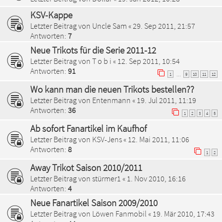
KSV-Kappe
Letzter Beitrag von
Uncle Sam
«
29. Sep 2011, 21:57
Antworten:
7
Neue Trikots für die Serie 2011-12
Letzter Beitrag von
T o b i
«
12. Sep 2011, 10:54
Antworten:
91
1
9
10
11
12
…
Wo kann man die neuen Trikots bestellen??
Letzter Beitrag von
Entenmann
«
19. Jul 2011, 11:19
Antworten:
36
1
2
3
4
5
Ab sofort Fanartikel im Kaufhof
Letzter Beitrag von
KSV-Jens
«
12. Mai 2011, 11:06
Antworten:
8
1
2
Away Trikot Saison 2010/2011
Letzter Beitrag von
stürmer1
«
1. Nov 2010, 16:16
Antworten:
4
Neue Fanartikel Saison 2009/2010
Letzter Beitrag von
Löwen Fanmobil
«
19. Mär 2010, 17:43