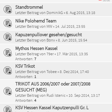
Standtrommel
Letzter Beitrag von
DominikG
«
6. Aug 2015, 13:18
Nike Polohemd Team
Letzter Beitrag von
MW
«
14. Jul 2015, 23:55
Kapuzenpullover gesehen/gesucht
Letzter Beitrag von
Bönx
«
8. Jun 2015, 15:54
Mythos Hessen Kassel
Letzter Beitrag von
79er
«
17. Mär 2015, 13:35
Antworten:
7
KSV Trikot
Letzter Beitrag von
Tobee
«
8. Dez 2014, 17:40
Antworten:
1
TRIKOT AUS 2006/2007 oder 2007/2008
GESUCHT (MEG)
Letzter Beitrag von
Rudi Istenic
«
10. Sep 2014, 13:17
Antworten:
4
KSV Hessen Kassel Kaputzenpulli Gr. L