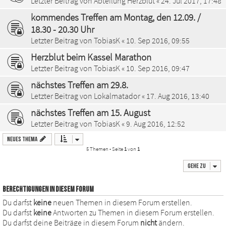
Letzter Beitrag von
Abteilung Herzblut
«
24. Jul 2017, 17:48
kommendes Treffen am Montag, den 12.09. /
18.30 - 20.30 Uhr
Letzter Beitrag von
TobiasK
«
10. Sep 2016, 09:55
Herzblut beim Kassel Marathon
Letzter Beitrag von
TobiasK
«
10. Sep 2016, 09:47
nächstes Treffen am 29.8.
Letzter Beitrag von
Lokalmatador
«
17. Aug 2016, 13:40
nächstes Treffen am 15. August
Letzter Beitrag von
TobiasK
«
9. Aug 2016, 12:52
Neues Thema
5 Themen • Seite
1
von
1
Gehe zu
BERECHTIGUNGEN IN DIESEM FORUM
Du darfst
keine
neuen Themen in diesem Forum erstellen.
Du darfst
keine
Antworten zu Themen in diesem Forum erstellen.
Du darfst deine Beiträge in diesem Forum
nicht
ändern.