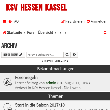
KSV Hessen Kassel
FAQ
Registrieren
Anmelden
S
Startseite
Foren-Übersicht
u
Archiv
c
Suche
Erweiterte Suche
Neues Thema
h
5 Themen • Seite
1
von
1
e
Bekanntmachungen
Forenregeln
Letzter Beitrag von
admin
«
16. Aug 2011, 10:43
Verfasst in
KSV Hessen Kassel - Die Löwen
Themen
Start in die Saison 2017/18