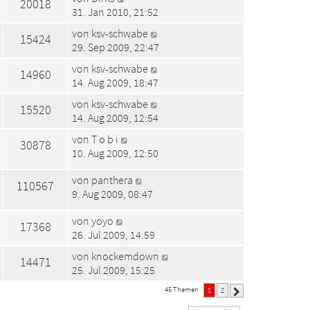
20018
31. Jan 2010, 21:52
von
ksv-schwabe
15424
29. Sep 2009, 22:47
von
ksv-schwabe
14960
14. Aug 2009, 18:47
von
ksv-schwabe
15520
14. Aug 2009, 12:54
von
T o b i
30878
10. Aug 2009, 12:50
von
panthera
110567
9. Aug 2009, 08:47
von
yoyo
17368
26. Jul 2009, 14:59
von
knockemdown
14471
25. Jul 2009, 15:25
45 Themen
1
2
Nächste