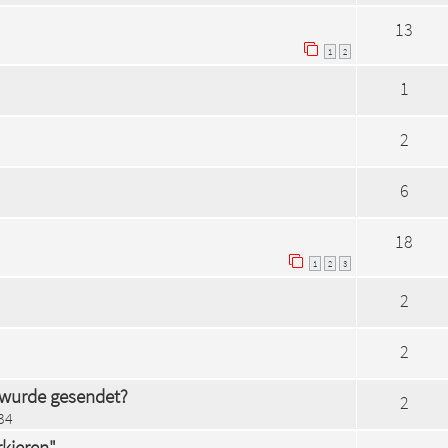
13
1
2
1
2
6
18
1
2
3
2
2
 wurde gesendet?
2
34
kieren"