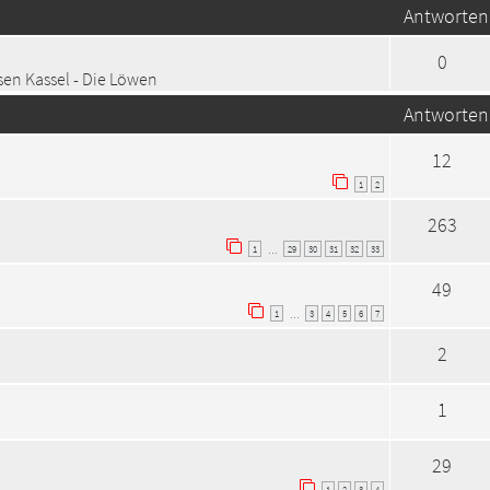
Antworten
0
en Kassel - Die Löwen
Antworten
12
1
2
263
1
29
30
31
32
33
…
49
1
3
4
5
6
7
…
2
1
29
1
2
3
4