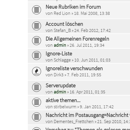
Neue Rubriken im Forum
von
Red Lion
» 18. Mai 2008, 13:38
Account löschen
von
Stefan_B
» 24. Feb 2012, 17:42
Die Allgemeinen Forenregeln
von
admin
» 26. Jul 2011, 19:34
Ignore-Liste
von
Schlagge
» 10. Jun 2011, 01:03
Ignoreliste verschwunden
von
Dirk3
» 7. Feb 2011, 19:55
Serverupdate
von
admin
» 16. Apr 2011, 01:35
aktive themen...
von
stirbelwurm
» 9. Jan 2011, 17:42
Nachricht im Postausgang=Nachricht
von
Dementes_Frettchen
» 21. Sep 2010, 14:
Vorschag zu: "Themen als gelesen mar