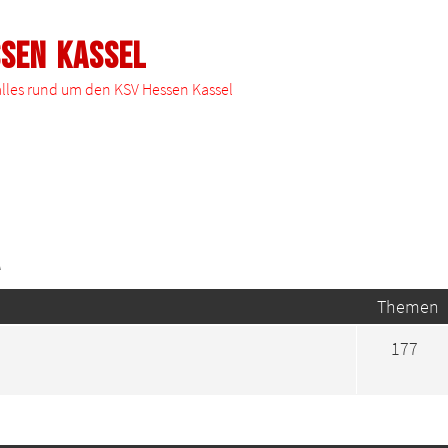
ssen Kassel
 alles rund um den KSV Hessen Kassel
a
Themen
177
te Suche