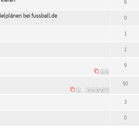
6
elplänen bei fussball.de
0
1
1
9
1
2
50
1
3
4
5
6
7
…
3
0