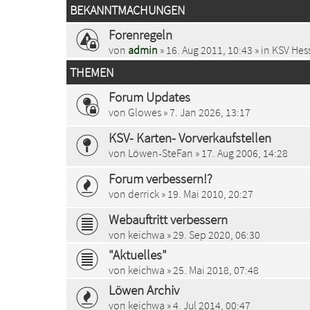
BEKANNTMACHUNGEN
Forenregeln
von
admin
» 16. Aug 2011, 10:43 » in
KSV Hess
THEMEN
Forum Updates
von
Glowes
» 7. Jan 2026, 13:17
KSV- Karten- Vorverkaufstellen
von
Löwen-SteFan
» 17. Aug 2006, 14:28
Forum verbessern!?
von
derrick
» 19. Mai 2010, 20:27
Webauftritt verbessern
von
keichwa
» 29. Sep 2020, 06:30
"Aktuelles"
von
keichwa
» 25. Mai 2018, 07:48
Löwen Archiv
von
keichwa
» 4. Jul 2014, 00:47