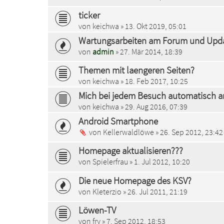
ticker
von
keichwa
» 13. Okt 2019, 05:01
Wartungsarbeiten am Forum und Upd
von
admin
» 27. Mär 2014, 18:39
Themen mit laengeren Seiten?
von
keichwa
» 18. Feb 2017, 10:25
Mich bei jedem Besuch automatisch 
von
keichwa
» 29. Aug 2016, 07:39
Android Smartphone
von
Kellerwaldlöwe
» 26. Sep 2012, 23:42
Homepage aktualisieren???
von
Spielerfrau
» 1. Jul 2012, 10:20
Die neue Homepage des KSV?
von
Kleterzio
» 26. Jul 2011, 21:19
Löwen-TV
von
fry
» 7. Sep 2012, 18:53