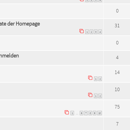
0
ate der Homepage
31
1
2
3
4
0
anmelden
4
14
1
2
10
1
2
75
1
6
7
8
9
10
…
7