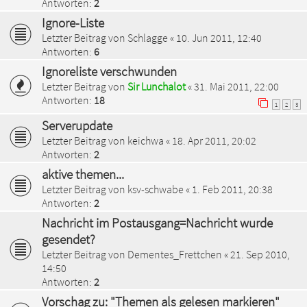
Antworten:
2
Ignore-Liste
Letzter Beitrag von
Schlagge
«
10. Jun 2011, 12:40
Antworten:
6
Ignoreliste verschwunden
Letzter Beitrag von
Sir Lunchalot
«
31. Mai 2011, 22:00
Antworten:
18
1
2
3
Serverupdate
Letzter Beitrag von
keichwa
«
18. Apr 2011, 20:02
Antworten:
2
aktive themen...
Letzter Beitrag von
ksv-schwabe
«
1. Feb 2011, 20:38
Antworten:
2
Nachricht im Postausgang=Nachricht wurde
gesendet?
Letzter Beitrag von
Dementes_Frettchen
«
21. Sep 2010,
14:50
Antworten:
2
Vorschag zu: "Themen als gelesen markieren"