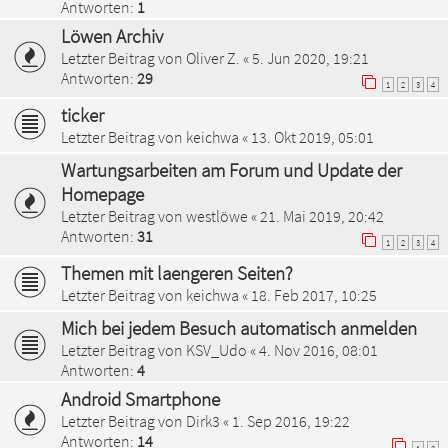
Antworten:
1
Löwen Archiv
Letzter Beitrag von
Oliver Z.
«
5. Jun 2020, 19:21
Antworten:
29
1
2
3
4
ticker
Letzter Beitrag von
keichwa
«
13. Okt 2019, 05:01
Wartungsarbeiten am Forum und Update der
Homepage
Letzter Beitrag von
westlöwe
«
21. Mai 2019, 20:42
Antworten:
31
1
2
3
4
Themen mit laengeren Seiten?
Letzter Beitrag von
keichwa
«
18. Feb 2017, 10:25
Mich bei jedem Besuch automatisch anmelden
Letzter Beitrag von
KSV_Udo
«
4. Nov 2016, 08:01
Antworten:
4
Android Smartphone
Letzter Beitrag von
Dirk3
«
1. Sep 2016, 19:22
Antworten:
14