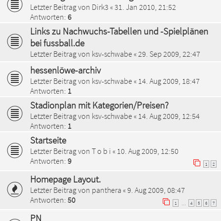
Letzter Beitrag von
Dirk3
«
31. Jan 2010, 21:52
Antworten:
6
Links zu Nachwuchs-Tabellen und -Spielplänen
bei fussball.de
Letzter Beitrag von
ksv-schwabe
«
29. Sep 2009, 22:47
hessenlöwe-archiv
Letzter Beitrag von
ksv-schwabe
«
14. Aug 2009, 18:47
Antworten:
1
Stadionplan mit Kategorien/Preisen?
Letzter Beitrag von
ksv-schwabe
«
14. Aug 2009, 12:54
Antworten:
1
Startseite
Letzter Beitrag von
T o b i
«
10. Aug 2009, 12:50
Antworten:
9
1
2
Homepage Layout.
Letzter Beitrag von
panthera
«
9. Aug 2009, 08:47
Antworten:
50
1
4
5
6
7
…
PN