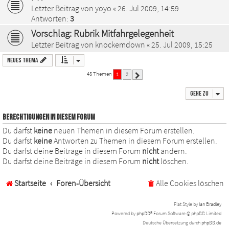
Letzter Beitrag von
yoyo
«
26. Jul 2009, 14:59
Antworten:
3
Vorschlag: Rubrik Mitfahrgelegenheit
Letzter Beitrag von
knockemdown
«
25. Jul 2009, 15:25
Neues Thema
45 Themen
1
2
Nächste
Gehe zu
BERECHTIGUNGEN IN DIESEM FORUM
Du darfst
keine
neuen Themen in diesem Forum erstellen.
Du darfst
keine
Antworten zu Themen in diesem Forum erstellen.
Du darfst deine Beiträge in diesem Forum
nicht
ändern.
Du darfst deine Beiträge in diesem Forum
nicht
löschen.
Startseite
Foren-Übersicht
Alle Cookies löschen
Flat Style by
Ian Bradley
Powered by
phpBB
® Forum Software © phpBB Limited
Deutsche Übersetzung durch
phpBB.de