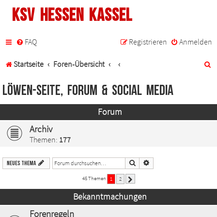
KSV Hessen Kassel
FAQ
Registrieren
Anmelden
S
Startseite
Foren-Übersicht
u
Löwen-Seite, Forum & Social Media
c
Forum
h
Archiv
e
Themen:
177
Suche
Erweiterte Suche
Neues Thema
45 Themen
1
2
Nächste
Bekanntmachungen
Forenregeln