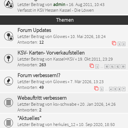
Letzter Beitrag von
admin
«
16. Aug 2011, 10:43
Verfasst in
KSV Hessen Kassel - Die Löwen
Themen
Forum Updates
Letzter Beitrag von
Glowes
«
10. Mai 2026, 18:24
Antworten:
12
1
2
KSV- Karten- Vorverkaufstellen
Letzter Beitrag von
Kassel=KSV
«
19. Okt 2011, 23:29
Antworten:
263
1
30
31
32
33
…
Forum verbessern!?
Letzter Beitrag von
Glowes
«
7. Mär 2026, 13:23
Antworten:
49
1
4
5
6
7
…
Webauftritt verbessern
Letzter Beitrag von
ksv-schwabe
«
20. Jan 2026, 14:26
Antworten:
2
"Aktuelles"
Letzter Beitrag von
herkules_12
«
10. Sep 2020, 18:50