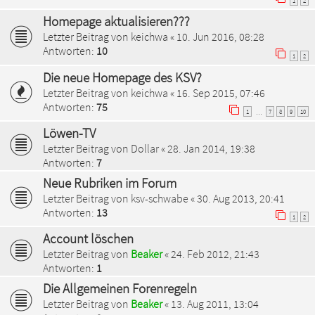
1
2
Homepage aktualisieren???
Letzter Beitrag von
keichwa
«
10. Jun 2016, 08:28
Antworten:
10
1
2
Die neue Homepage des KSV?
Letzter Beitrag von
keichwa
«
16. Sep 2015, 07:46
Antworten:
75
1
7
8
9
10
…
Löwen-TV
Letzter Beitrag von
Dollar
«
28. Jan 2014, 19:38
Antworten:
7
Neue Rubriken im Forum
Letzter Beitrag von
ksv-schwabe
«
30. Aug 2013, 20:41
Antworten:
13
1
2
Account löschen
Letzter Beitrag von
Beaker
«
24. Feb 2012, 21:43
Antworten:
1
Die Allgemeinen Forenregeln
Letzter Beitrag von
Beaker
«
13. Aug 2011, 13:04