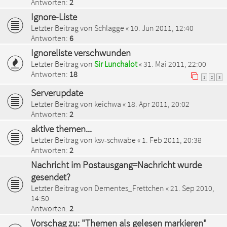
Antworten:
2
Ignore-Liste
Letzter Beitrag von
Schlagge
«
10. Jun 2011, 12:40
Antworten:
6
Ignoreliste verschwunden
Letzter Beitrag von
Sir Lunchalot
«
31. Mai 2011, 22:00
Antworten:
18
1
2
3
Serverupdate
Letzter Beitrag von
keichwa
«
18. Apr 2011, 20:02
Antworten:
2
aktive themen...
Letzter Beitrag von
ksv-schwabe
«
1. Feb 2011, 20:38
Antworten:
2
Nachricht im Postausgang=Nachricht wurde
gesendet?
Letzter Beitrag von
Dementes_Frettchen
«
21. Sep 2010,
14:50
Antworten:
2
Vorschag zu: "Themen als gelesen markieren"