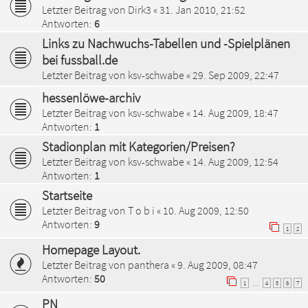
Letzter Beitrag von
Dirk3
«
31. Jan 2010, 21:52
Antworten:
6
Links zu Nachwuchs-Tabellen und -Spielplänen
bei fussball.de
Letzter Beitrag von
ksv-schwabe
«
29. Sep 2009, 22:47
hessenlöwe-archiv
Letzter Beitrag von
ksv-schwabe
«
14. Aug 2009, 18:47
Antworten:
1
Stadionplan mit Kategorien/Preisen?
Letzter Beitrag von
ksv-schwabe
«
14. Aug 2009, 12:54
Antworten:
1
Startseite
Letzter Beitrag von
T o b i
«
10. Aug 2009, 12:50
Antworten:
9
1
2
Homepage Layout.
Letzter Beitrag von
panthera
«
9. Aug 2009, 08:47
Antworten:
50
1
4
5
6
7
…
PN