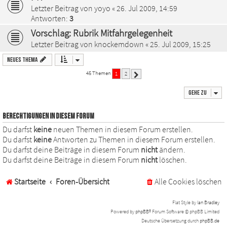
Letzter Beitrag von
yoyo
«
26. Jul 2009, 14:59
Antworten:
3
Vorschlag: Rubrik Mitfahrgelegenheit
Letzter Beitrag von
knockemdown
«
25. Jul 2009, 15:25
Neues Thema
45 Themen
1
2
Nächste
Gehe zu
BERECHTIGUNGEN IN DIESEM FORUM
Du darfst
keine
neuen Themen in diesem Forum erstellen.
Du darfst
keine
Antworten zu Themen in diesem Forum erstellen.
Du darfst deine Beiträge in diesem Forum
nicht
ändern.
Du darfst deine Beiträge in diesem Forum
nicht
löschen.
Startseite
Foren-Übersicht
Alle Cookies löschen
Flat Style by
Ian Bradley
Powered by
phpBB
® Forum Software © phpBB Limited
Deutsche Übersetzung durch
phpBB.de