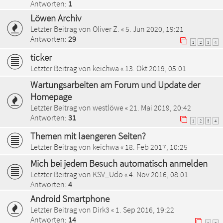
Antworten:
1
Löwen Archiv
Letzter Beitrag von
Oliver Z.
«
5. Jun 2020, 19:21
Antworten:
29
1
2
3
4
ticker
Letzter Beitrag von
keichwa
«
13. Okt 2019, 05:01
Wartungsarbeiten am Forum und Update der
Homepage
Letzter Beitrag von
westlöwe
«
21. Mai 2019, 20:42
Antworten:
31
1
2
3
4
Themen mit laengeren Seiten?
Letzter Beitrag von
keichwa
«
18. Feb 2017, 10:25
Mich bei jedem Besuch automatisch anmelden
Letzter Beitrag von
KSV_Udo
«
4. Nov 2016, 08:01
Antworten:
4
Android Smartphone
Letzter Beitrag von
Dirk3
«
1. Sep 2016, 19:22
Antworten:
14