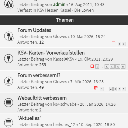
Letzter Beitrag von
admin
«
16. Aug 2011, 10:43
Verfasst in
KSV Hessen Kassel - Die Löwen
Themen
Forum Updates
Letzter Beitrag von
Glowes
«
10. Mai 2026, 18:24
Antworten:
12
1
2
KSV- Karten- Vorverkaufstellen
Letzter Beitrag von
Kassel=KSV
«
19. Okt 2011, 23:29
Antworten:
263
1
30
31
32
33
…
Forum verbessern!?
Letzter Beitrag von
Glowes
«
7. Mär 2026, 13:23
Antworten:
49
1
4
5
6
7
…
Webauftritt verbessern
Letzter Beitrag von
ksv-schwabe
«
20. Jan 2026, 14:26
Antworten:
2
"Aktuelles"
Letzter Beitrag von
herkules_12
«
10. Sep 2020, 18:50