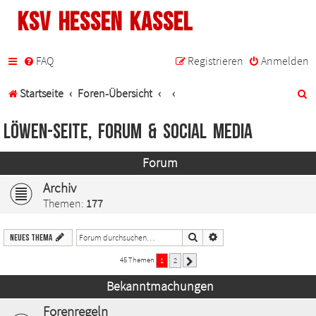
KSV Hessen Kassel
FAQ
Registrieren
Anmelden
S
Startseite
Foren-Übersicht
u
Löwen-Seite, Forum & Social Media
c
Forum
h
Archiv
e
Themen:
177
Suche
Erweiterte Suche
Neues Thema
45 Themen
1
2
Nächste
Bekanntmachungen
Forenregeln