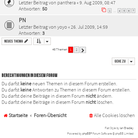
Letzter Beitrag von
panthera
«
9. Aug 2009, 08:47
Antworten:
50
1
4
5
6
7
…
PN
Letzter Beitrag von
yoyo
«
26. Jul 2009, 14:59
Antworten:
3
Neues Thema
46 Themen
1
2
Nächste
Gehe zu
BERECHTIGUNGEN IN DIESEM FORUM
Du darfst
keine
neuen Themen in diesem Forum erstellen.
Du darfst
keine
Antworten zu Themen in diesem Forum erstellen.
Du darfst deine Beiträge in diesem Forum
nicht
ändern.
Du darfst deine Beiträge in diesem Forum
nicht
löschen.
Startseite
Foren-Übersicht
Alle Cookies löschen
Flat Style by
Ian Bradley
Powered by
phpBB
® Forum Software © phpBB Limited