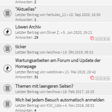
Antworten:
2
"Aktuelles"
Letzter Beitrag von
herkules_12
«
10. Sep 2020, 18:50
Antworten:
1
Löwen Archiv
Letzter Beitrag von
Oliver Z.
«
5. Jun 2020, 19:21
Antworten:
29
1
2
3
4
ticker
Letzter Beitrag von
keichwa
«
13. Okt 2019, 05:01
Wartungsarbeiten am Forum und Update der
Homepage
Letzter Beitrag von
westlöwe
«
21. Mai 2019, 20:42
Antworten:
31
1
2
3
4
Themen mit laengeren Seiten?
Letzter Beitrag von
keichwa
«
18. Feb 2017, 10:25
Mich bei jedem Besuch automatisch anmelden
Letzter Beitrag von
KSV_Udo
«
4. Nov 2016, 08:01
Antworten:
4