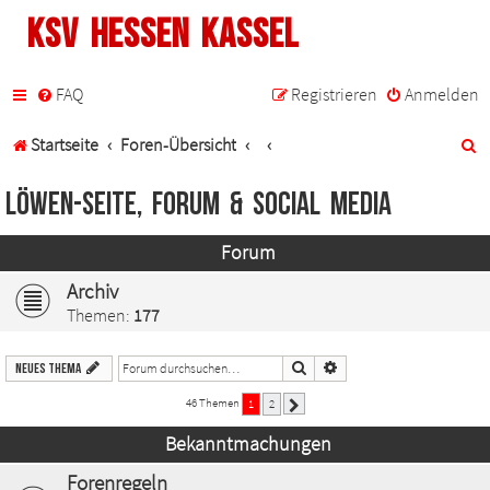
KSV Hessen Kassel
FAQ
Registrieren
Anmelden
S
Startseite
Foren-Übersicht
u
Löwen-Seite, Forum & Social Media
c
Forum
h
Archiv
e
Themen:
177
Suche
Erweiterte Suche
Neues Thema
46 Themen
1
2
Nächste
Bekanntmachungen
Forenregeln