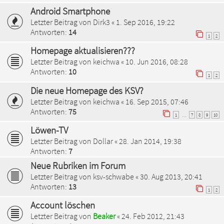
Android Smartphone
Letzter Beitrag von
Dirk3
«
1. Sep 2016, 19:22
Antworten:
14
1
2
Homepage aktualisieren???
Letzter Beitrag von
keichwa
«
10. Jun 2016, 08:28
Antworten:
10
1
2
Die neue Homepage des KSV?
Letzter Beitrag von
keichwa
«
16. Sep 2015, 07:46
Antworten:
75
1
7
8
9
10
…
Löwen-TV
Letzter Beitrag von
Dollar
«
28. Jan 2014, 19:38
Antworten:
7
Neue Rubriken im Forum
Letzter Beitrag von
ksv-schwabe
«
30. Aug 2013, 20:41
Antworten:
13
1
2
Account löschen
Letzter Beitrag von
Beaker
«
24. Feb 2012, 21:43