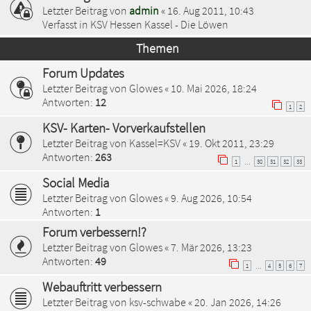
Letzter Beitrag von
admin
«
16. Aug 2011, 10:43
Verfasst in
KSV Hessen Kassel - Die Löwen
Themen
Forum Updates
Letzter Beitrag von
Glowes
«
10. Mai 2026, 18:24
Antworten:
12
1
2
KSV- Karten- Vorverkaufstellen
Letzter Beitrag von
Kassel=KSV
«
19. Okt 2011, 23:29
Antworten:
263
1
30
31
32
33
…
Social Media
Letzter Beitrag von
Glowes
«
9. Aug 2026, 10:54
Antworten:
1
Forum verbessern!?
Letzter Beitrag von
Glowes
«
7. Mär 2026, 13:23
Antworten:
49
1
4
5
6
7
…
Webauftritt verbessern
Letzter Beitrag von
ksv-schwabe
«
20. Jan 2026, 14:26