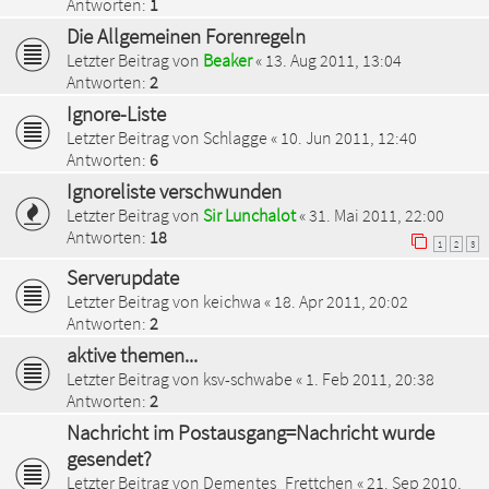
Antworten:
1
Die Allgemeinen Forenregeln
Letzter Beitrag von
Beaker
«
13. Aug 2011, 13:04
Antworten:
2
Ignore-Liste
Letzter Beitrag von
Schlagge
«
10. Jun 2011, 12:40
Antworten:
6
Ignoreliste verschwunden
Letzter Beitrag von
Sir Lunchalot
«
31. Mai 2011, 22:00
Antworten:
18
1
2
3
Serverupdate
Letzter Beitrag von
keichwa
«
18. Apr 2011, 20:02
Antworten:
2
aktive themen...
Letzter Beitrag von
ksv-schwabe
«
1. Feb 2011, 20:38
Antworten:
2
Nachricht im Postausgang=Nachricht wurde
gesendet?
Letzter Beitrag von
Dementes_Frettchen
«
21. Sep 2010,