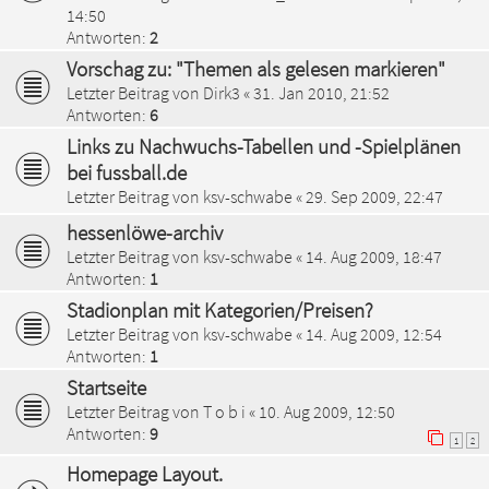
14:50
Antworten:
2
Vorschag zu: "Themen als gelesen markieren"
Letzter Beitrag von
Dirk3
«
31. Jan 2010, 21:52
Antworten:
6
Links zu Nachwuchs-Tabellen und -Spielplänen
bei fussball.de
Letzter Beitrag von
ksv-schwabe
«
29. Sep 2009, 22:47
hessenlöwe-archiv
Letzter Beitrag von
ksv-schwabe
«
14. Aug 2009, 18:47
Antworten:
1
Stadionplan mit Kategorien/Preisen?
Letzter Beitrag von
ksv-schwabe
«
14. Aug 2009, 12:54
Antworten:
1
Startseite
Letzter Beitrag von
T o b i
«
10. Aug 2009, 12:50
Antworten:
9
1
2
Homepage Layout.