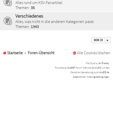
Alles rund um KSV-Fanartikel.
Themen:
35
Verschiedenes
Alles, was nicht in die anderen Kategorien passt.
Themen:
1343
Gehe zu
Startseite
Foren-Übersicht
Alle Cookies löschen
Flat Style by
Ian Bradley
Powered by
phpBB
® Forum Software © phpBB Limited
Deutsche Übersetzung durch
phpBB.de
Datenschutz
|
Nutzungsbedingungen