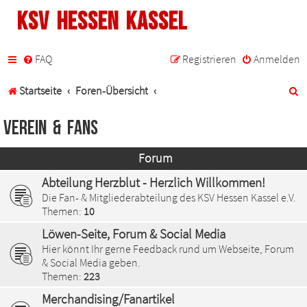
KSV Hessen Kassel
FAQ
Registrieren
Anmelden
S
Startseite
Foren-Übersicht
u
Verein & Fans
c
Forum
h
Abteilung Herzblut - Herzlich Willkommen!
e
Die Fan- & Mitgliederabteilung des KSV Hessen Kassel e.V.
Themen:
10
Löwen-Seite, Forum & Social Media
Hier könnt Ihr gerne Feedback rund um Webseite, Forum
& Social Media geben.
Themen:
223
Merchandising/Fanartikel