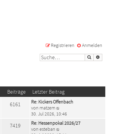
Registrieren
Anmelden
Suche
Erweiterte Suche
Beiträge
Letzter Beitrag
Re: Kickers Offenbach
6161
N
von
matzem
e
30. Jul 2026, 10:46
u
Re: Hessenpokal 2026/27
7419
e
N
von
esteban
s