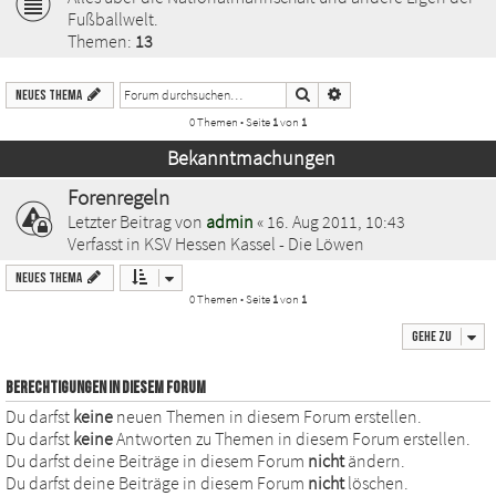
Fußballwelt.
Themen:
13
Suche
Erweiterte Suche
Neues Thema
0 Themen • Seite
1
von
1
Bekanntmachungen
Forenregeln
Letzter Beitrag von
admin
«
16. Aug 2011, 10:43
Verfasst in
KSV Hessen Kassel - Die Löwen
Neues Thema
0 Themen • Seite
1
von
1
Gehe zu
BERECHTIGUNGEN IN DIESEM FORUM
Du darfst
keine
neuen Themen in diesem Forum erstellen.
Du darfst
keine
Antworten zu Themen in diesem Forum erstellen.
Du darfst deine Beiträge in diesem Forum
nicht
ändern.
Du darfst deine Beiträge in diesem Forum
nicht
löschen.