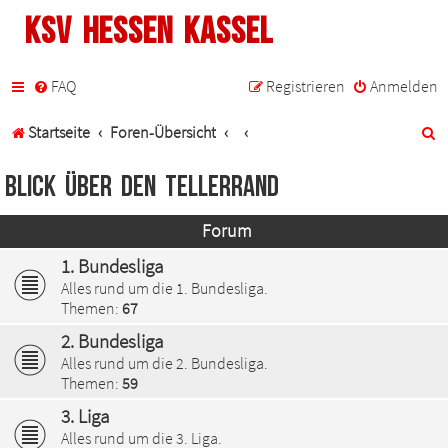
KSV Hessen Kassel
FAQ
Registrieren
Anmelden
S
Startseite
Foren-Übersicht
u
Blick über den Tellerrand
c
Forum
h
1. Bundesliga
e
Alles rund um die 1. Bundesliga.
Themen:
67
2. Bundesliga
Alles rund um die 2. Bundesliga.
Themen:
59
3. Liga
Alles rund um die 3. Liga.