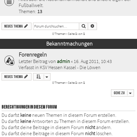
Fußballwelt.
Themen:
13
Suche
Erweiterte Suche
Neues Thema
0 Themen • Seite
1
von
1
Bekanntmachungen
Forenregeln
Letzter Beitrag von
admin
«
16. Aug 2011, 10:43
Verfasst in
KSV Hessen Kassel - Die Löwen
Neues Thema
0 Themen • Seite
1
von
1
Gehe zu
BERECHTIGUNGEN IN DIESEM FORUM
Du darfst
keine
neuen Themen in diesem Forum erstellen.
Du darfst
keine
Antworten zu Themen in diesem Forum erstellen.
Du darfst deine Beiträge in diesem Forum
nicht
ändern.
Du darfst deine Beiträge in diesem Forum
nicht
löschen.