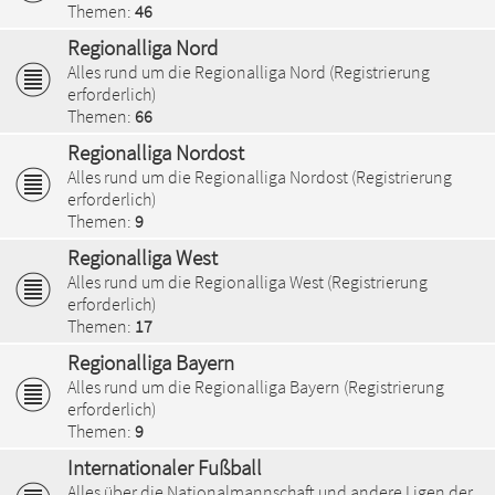
Themen:
46
Regionalliga Nord
Alles rund um die Regionalliga Nord (Registrierung
erforderlich)
Themen:
66
Regionalliga Nordost
Alles rund um die Regionalliga Nordost (Registrierung
erforderlich)
Themen:
9
Regionalliga West
Alles rund um die Regionalliga West (Registrierung
erforderlich)
Themen:
17
Regionalliga Bayern
Alles rund um die Regionalliga Bayern (Registrierung
erforderlich)
Themen:
9
Internationaler Fußball
Alles über die Nationalmannschaft und andere Ligen der