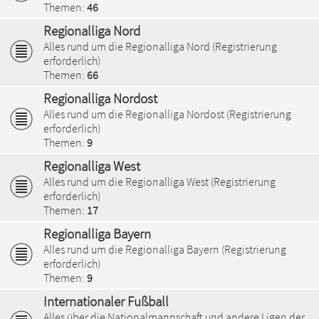
Themen:
46
Regionalliga Nord
Alles rund um die Regionalliga Nord (Registrierung
erforderlich)
Themen:
66
Regionalliga Nordost
Alles rund um die Regionalliga Nordost (Registrierung
erforderlich)
Themen:
9
Regionalliga West
Alles rund um die Regionalliga West (Registrierung
erforderlich)
Themen:
17
Regionalliga Bayern
Alles rund um die Regionalliga Bayern (Registrierung
erforderlich)
Themen:
9
Internationaler Fußball
Alles über die Nationalmannschaft und andere Ligen der