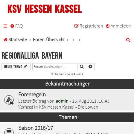
KSV Hessen Kassel
FAQ
Registrieren
Anmelden
S
Startseite
Foren-Übersicht
u
Regionalliga Bayern
c
Suche
Erweiterte Suche
Neues Thema
h
9 Themen • Seite
1
von
1
e
Bekanntmachungen
Forenregeln
Letzter Beitrag von
admin
«
16. Aug 2011, 10:43
Verfasst in
KSV Hessen Kassel - Die Löwen
Themen
Saison 2016/17