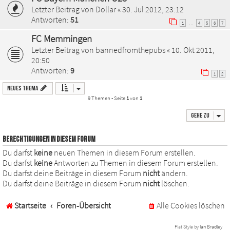
Letzter Beitrag von
Dollar
«
30. Jul 2012, 23:12
Antworten:
51
1
4
5
6
7
…
FC Memmingen
Letzter Beitrag von
bannedfromthepubs
«
10. Okt 2011,
20:50
Antworten:
9
1
2
Neues Thema
9 Themen • Seite
1
von
1
Gehe zu
BERECHTIGUNGEN IN DIESEM FORUM
Du darfst
keine
neuen Themen in diesem Forum erstellen.
Du darfst
keine
Antworten zu Themen in diesem Forum erstellen.
Du darfst deine Beiträge in diesem Forum
nicht
ändern.
Du darfst deine Beiträge in diesem Forum
nicht
löschen.
Startseite
Foren-Übersicht
Alle Cookies löschen
Flat Style by
Ian Bradley