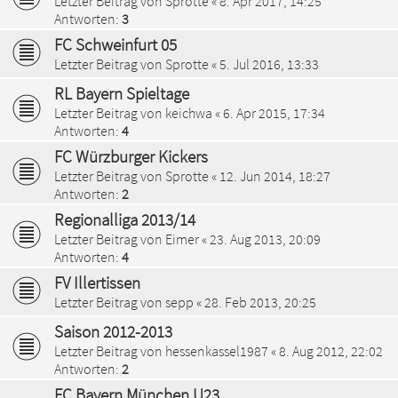
Letzter Beitrag von
Sprotte
«
8. Apr 2017, 14:25
Antworten:
3
FC Schweinfurt 05
Letzter Beitrag von
Sprotte
«
5. Jul 2016, 13:33
RL Bayern Spieltage
Letzter Beitrag von
keichwa
«
6. Apr 2015, 17:34
Antworten:
4
FC Würzburger Kickers
Letzter Beitrag von
Sprotte
«
12. Jun 2014, 18:27
Antworten:
2
Regionalliga 2013/14
Letzter Beitrag von
Eimer
«
23. Aug 2013, 20:09
Antworten:
4
FV Illertissen
Letzter Beitrag von
sepp
«
28. Feb 2013, 20:25
Saison 2012-2013
Letzter Beitrag von
hessenkassel1987
«
8. Aug 2012, 22:02
Antworten:
2
FC Bayern München U23