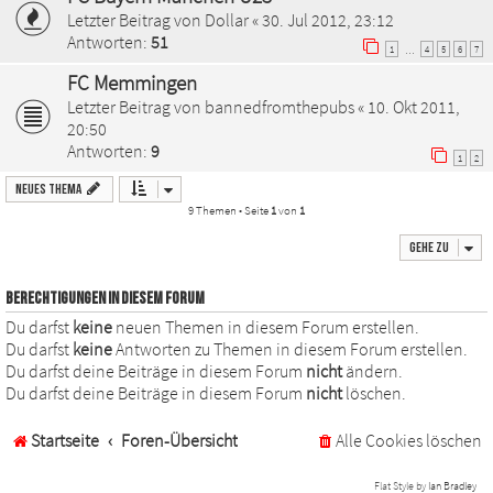
Letzter Beitrag von
Dollar
«
30. Jul 2012, 23:12
Antworten:
51
1
4
5
6
7
…
FC Memmingen
Letzter Beitrag von
bannedfromthepubs
«
10. Okt 2011,
20:50
Antworten:
9
1
2
Neues Thema
9 Themen • Seite
1
von
1
Gehe zu
BERECHTIGUNGEN IN DIESEM FORUM
Du darfst
keine
neuen Themen in diesem Forum erstellen.
Du darfst
keine
Antworten zu Themen in diesem Forum erstellen.
Du darfst deine Beiträge in diesem Forum
nicht
ändern.
Du darfst deine Beiträge in diesem Forum
nicht
löschen.
Startseite
Foren-Übersicht
Alle Cookies löschen
Flat Style by
Ian Bradley