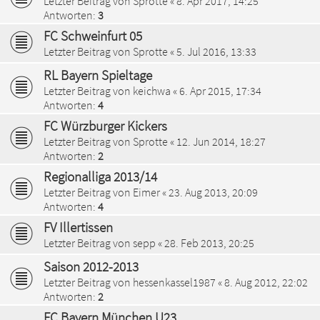
Letzter Beitrag von
Sprotte
«
8. Apr 2017, 14:25
Antworten:
3
FC Schweinfurt 05
Letzter Beitrag von
Sprotte
«
5. Jul 2016, 13:33
RL Bayern Spieltage
Letzter Beitrag von
keichwa
«
6. Apr 2015, 17:34
Antworten:
4
FC Würzburger Kickers
Letzter Beitrag von
Sprotte
«
12. Jun 2014, 18:27
Antworten:
2
Regionalliga 2013/14
Letzter Beitrag von
Eimer
«
23. Aug 2013, 20:09
Antworten:
4
FV Illertissen
Letzter Beitrag von
sepp
«
28. Feb 2013, 20:25
Saison 2012-2013
Letzter Beitrag von
hessenkassel1987
«
8. Aug 2012, 22:02
Antworten:
2
FC Bayern München U23