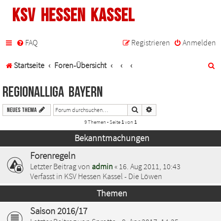
KSV Hessen Kassel
FAQ
Registrieren
Anmelden
S
Startseite
Foren-Übersicht
u
Regionalliga Bayern
c
Suche
Erweiterte Suche
Neues Thema
h
9 Themen • Seite
1
von
1
e
Bekanntmachungen
Forenregeln
Letzter Beitrag von
admin
«
16. Aug 2011, 10:43
Verfasst in
KSV Hessen Kassel - Die Löwen
Themen
Saison 2016/17