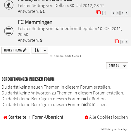
Letzter Beitrag von
Dollar
«
30. Jul 2012, 23:12
Antworten:
51
1
4
5
6
7
…
FC Memmingen
Letzter Beitrag von
bannedfromthepubs
«
10. Okt 2011,
20:50
Antworten:
9
1
2
Neues Thema
9 Themen • Seite
1
von
1
Gehe zu
BERECHTIGUNGEN IN DIESEM FORUM
Du darfst
keine
neuen Themen in diesem Forum erstellen.
Du darfst
keine
Antworten zu Themen in diesem Forum erstellen.
Du darfst deine Beiträge in diesem Forum
nicht
ändern.
Du darfst deine Beiträge in diesem Forum
nicht
löschen.
Startseite
Foren-Übersicht
Alle Cookies löschen
Flat Style by
Ian Bradley