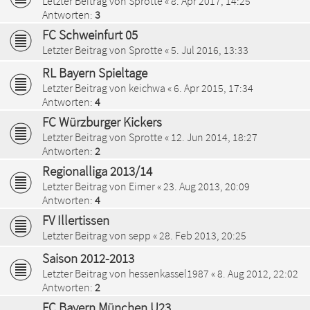
Letzter Beitrag von
Sprotte
«
8. Apr 2017, 14:25
Antworten:
3
FC Schweinfurt 05
Letzter Beitrag von
Sprotte
«
5. Jul 2016, 13:33
RL Bayern Spieltage
Letzter Beitrag von
keichwa
«
6. Apr 2015, 17:34
Antworten:
4
FC Würzburger Kickers
Letzter Beitrag von
Sprotte
«
12. Jun 2014, 18:27
Antworten:
2
Regionalliga 2013/14
Letzter Beitrag von
Eimer
«
23. Aug 2013, 20:09
Antworten:
4
FV Illertissen
Letzter Beitrag von
sepp
«
28. Feb 2013, 20:25
Saison 2012-2013
Letzter Beitrag von
hessenkassel1987
«
8. Aug 2012, 22:02
Antworten:
2
FC Bayern München U23