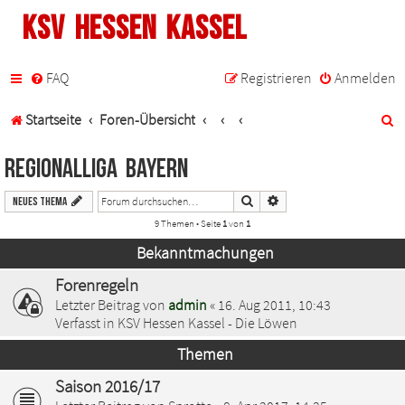
KSV Hessen Kassel
FAQ
Registrieren
Anmelden
S
Startseite
Foren-Übersicht
u
Regionalliga Bayern
c
Suche
Erweiterte Suche
Neues Thema
h
9 Themen • Seite
1
von
1
e
Bekanntmachungen
Forenregeln
Letzter Beitrag von
admin
«
16. Aug 2011, 10:43
Verfasst in
KSV Hessen Kassel - Die Löwen
Themen
Saison 2016/17