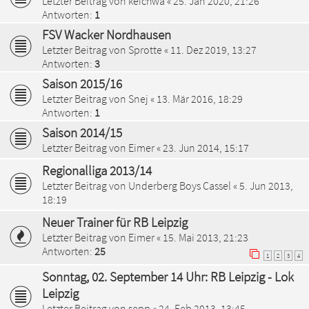
Letzter Beitrag von
keichwa
«
25. Jan 2020, 21:26
Antworten:
1
FSV Wacker Nordhausen
Letzter Beitrag von
Sprotte
«
11. Dez 2019, 13:27
Antworten:
3
Saison 2015/16
Letzter Beitrag von
Snej
«
13. Mär 2016, 18:29
Antworten:
1
Saison 2014/15
Letzter Beitrag von
Eimer
«
23. Jun 2014, 15:17
Regionalliga 2013/14
Letzter Beitrag von
Underberg Boys Cassel
«
5. Jun 2013,
18:19
Neuer Trainer für RB Leipzig
Letzter Beitrag von
Eimer
«
15. Mai 2013, 21:23
Antworten:
25
1
2
3
4
Sonntag, 02. September 14 Uhr: RB Leipzig - Lok
Leipzig
Letzter Beitrag von
sepp
«
24. Feb 2013, 13:45