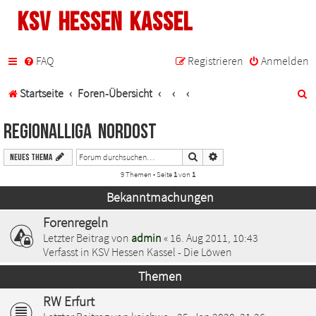
KSV Hessen Kassel
FAQ
Registrieren
Anmelden
S
Startseite
Foren-Übersicht
u
Regionalliga Nordost
c
Suche
Erweiterte Suche
Neues Thema
h
9 Themen • Seite
1
von
1
e
Bekanntmachungen
Forenregeln
Letzter Beitrag von
admin
«
16. Aug 2011, 10:43
Verfasst in
KSV Hessen Kassel - Die Löwen
Themen
RW Erfurt