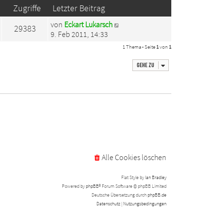
Zugriffe
Letzter Beitrag
von
Eckart Lukarsch
29383
9. Feb 2011, 14:33
1 Thema • Seite
1
von
1
Gehe zu
Alle Cookies löschen
Flat Style by
Ian Bradley
Powered by
phpBB
® Forum Software © phpBB Limited
Deutsche Übersetzung durch
phpBB.de
Datenschutz
|
Nutzungsbedingungen