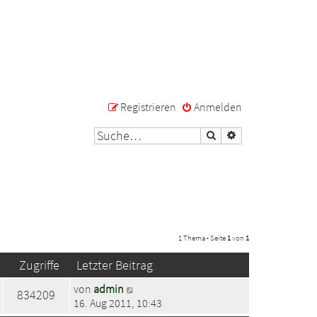
Registrieren
Anmelden
Suche
Erweiterte Suche
1 Thema • Seite
1
von
1
Zugriffe
Letzter Beitrag
von
admin
834209
16. Aug 2011, 10:43