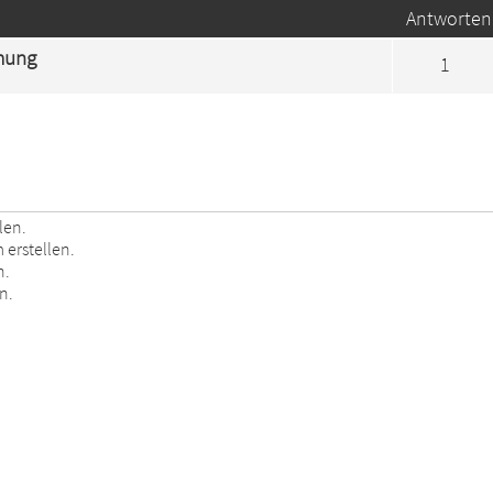
Antworten
mung
1
len.
erstellen.
n.
n.