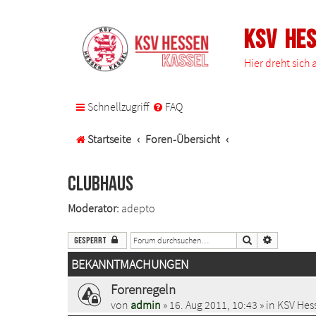
KSV He
Hier dreht sich
Schnellzugriff
FAQ
Startseite
Foren-Übersicht
Clubhaus
Moderator:
adepto
Suche
Erweiterte 
Gesperrt
BEKANNTMACHUNGEN
Forenregeln
von
admin
» 16. Aug 2011, 10:43 » in
KSV Hess