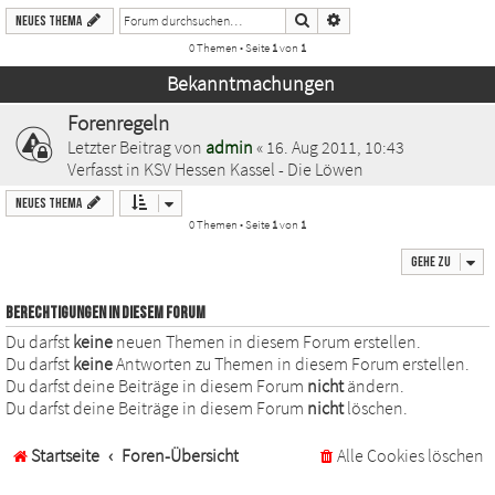
Suche
Erweiterte Suche
Neues Thema
0 Themen • Seite
1
von
1
Bekanntmachungen
Forenregeln
Letzter Beitrag von
admin
«
16. Aug 2011, 10:43
Verfasst in
KSV Hessen Kassel - Die Löwen
Neues Thema
0 Themen • Seite
1
von
1
Gehe zu
BERECHTIGUNGEN IN DIESEM FORUM
Du darfst
keine
neuen Themen in diesem Forum erstellen.
Du darfst
keine
Antworten zu Themen in diesem Forum erstellen.
Du darfst deine Beiträge in diesem Forum
nicht
ändern.
Du darfst deine Beiträge in diesem Forum
nicht
löschen.
Startseite
Foren-Übersicht
Alle Cookies löschen