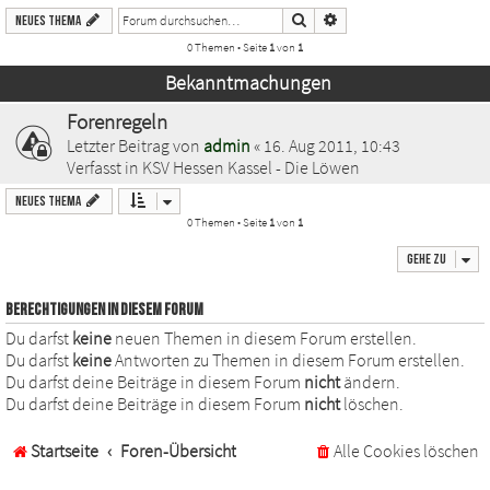
Suche
Erweiterte Suche
Neues Thema
0 Themen • Seite
1
von
1
Bekanntmachungen
Forenregeln
Letzter Beitrag von
admin
«
16. Aug 2011, 10:43
Verfasst in
KSV Hessen Kassel - Die Löwen
Neues Thema
0 Themen • Seite
1
von
1
Gehe zu
BERECHTIGUNGEN IN DIESEM FORUM
Du darfst
keine
neuen Themen in diesem Forum erstellen.
Du darfst
keine
Antworten zu Themen in diesem Forum erstellen.
Du darfst deine Beiträge in diesem Forum
nicht
ändern.
Du darfst deine Beiträge in diesem Forum
nicht
löschen.
Startseite
Foren-Übersicht
Alle Cookies löschen