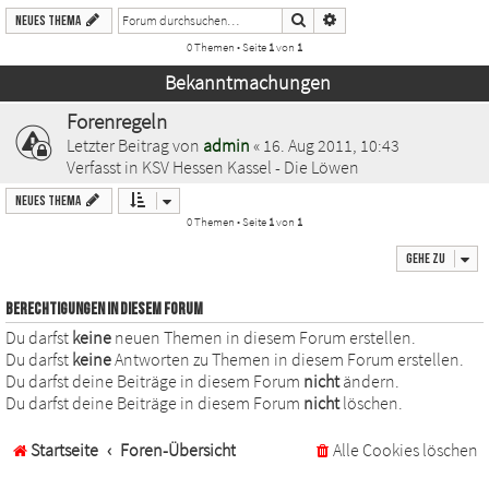
Suche
Erweiterte Suche
Neues Thema
0 Themen • Seite
1
von
1
Bekanntmachungen
Forenregeln
Letzter Beitrag von
admin
«
16. Aug 2011, 10:43
Verfasst in
KSV Hessen Kassel - Die Löwen
Neues Thema
0 Themen • Seite
1
von
1
Gehe zu
BERECHTIGUNGEN IN DIESEM FORUM
Du darfst
keine
neuen Themen in diesem Forum erstellen.
Du darfst
keine
Antworten zu Themen in diesem Forum erstellen.
Du darfst deine Beiträge in diesem Forum
nicht
ändern.
Du darfst deine Beiträge in diesem Forum
nicht
löschen.
Startseite
Foren-Übersicht
Alle Cookies löschen