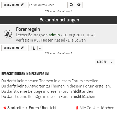
Suche
Erweiterte Suche
Neues Thema
0 Themen • Seite
1
von
1
Bekanntmachungen
Forenregeln
Letzter Beitrag von
admin
«
16. Aug 2011, 10:43
Verfasst in
KSV Hessen Kassel - Die Löwen
Neues Thema
0 Themen • Seite
1
von
1
Gehe zu
BERECHTIGUNGEN IN DIESEM FORUM
Du darfst
keine
neuen Themen in diesem Forum erstellen.
Du darfst
keine
Antworten zu Themen in diesem Forum erstellen.
Du darfst deine Beiträge in diesem Forum
nicht
ändern.
Du darfst deine Beiträge in diesem Forum
nicht
löschen.
Startseite
Foren-Übersicht
Alle Cookies löschen