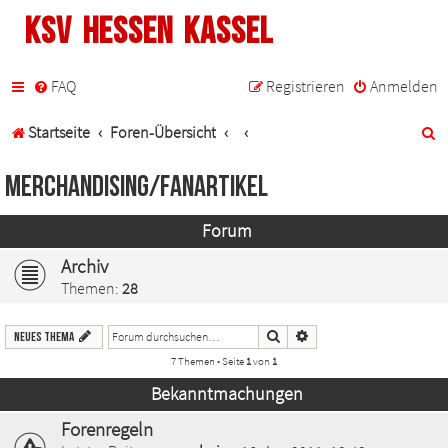
KSV Hessen Kassel
FAQ
Registrieren
Anmelden
S
Startseite
Foren-Übersicht
u
Merchandising/Fanartikel
c
Forum
h
Archiv
e
Themen:
28
Suche
Erweiterte Suche
Neues Thema
7 Themen • Seite
1
von
1
Bekanntmachungen
Forenregeln