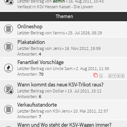
Letzter Beitrag von
admin
«
16. Aug 2011, 10:43
Verfasst in
KSV Hessen Kassel - Die Löwen
Themen
Onlineshop
Letzter Beitrag von
Yannis
«
25. Jul 2026, 08:29
Plakataktion
Letzter Beitrag von
Jens
«
16. Nov 2012, 19:59
Antworten:
4
Fanartikel Vorschläge
Letzter Beitrag von
Uncle Sam
«
2. Aug 2011, 11:35
Antworten:
70
1
6
7
8
9
…
Wann kommt das neue KSV-Trikot raus?
Letzter Beitrag von
Dollar
«
13. Jul 2011, 15:12
Antworten:
6
Verkaufsstandorte
Letzter Beitrag von
KSV-Jens
«
10. Mai 2011, 22:57
Antworten:
7
Wann und Wo steht der KSV-Wagen immer?