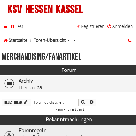
KSV Hessen Kassel
FAQ
Registrieren
Anmelden
S
Startseite
Foren-Übersicht
u
Merchandising/Fanartikel
c
Forum
h
Archiv
e
Themen:
28
Suche
Erweiterte Suche
Neues Thema
7 Themen • Seite
1
von
1
Bekanntmachungen
Forenregeln