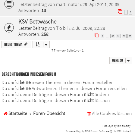
Letzter Beitrag von
marti-nator
«
29. Apr 2011, 20:39
Antworten:
13
1
2
KSV-Bettwäsche
Letzter Beitrag von
T o b i
«
8. Jul 2009, 22:28
Antworten:
258
1
30
31
32
33
…
Neues Thema
7 Themen • Seite
1
von
1
Gehe zu
BERECHTIGUNGEN IN DIESEM FORUM
Du darfst
keine
neuen Themen in diesem Forum erstellen.
Du darfst
keine
Antworten zu Themen in diesem Forum erstellen.
Du darfst deine Beiträge in diesem Forum
nicht
ändern.
Du darfst deine Beiträge in diesem Forum
nicht
löschen.
Startseite
Foren-Übersicht
Alle Cookies löschen
Flat Style by
Ian Bradley
Powered by
phpBB
® Forum Software © phpBB Limited