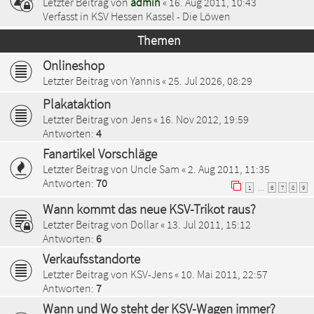
Letzter Beitrag von
admin
«
16. Aug 2011, 10:43
Verfasst in
KSV Hessen Kassel - Die Löwen
Themen
Onlineshop
Letzter Beitrag von
Yannis
«
25. Jul 2026, 08:29
Plakataktion
Letzter Beitrag von
Jens
«
16. Nov 2012, 19:59
Antworten:
4
Fanartikel Vorschläge
Letzter Beitrag von
Uncle Sam
«
2. Aug 2011, 11:35
Antworten:
70
1
6
7
8
9
…
Wann kommt das neue KSV-Trikot raus?
Letzter Beitrag von
Dollar
«
13. Jul 2011, 15:12
Antworten:
6
Verkaufsstandorte
Letzter Beitrag von
KSV-Jens
«
10. Mai 2011, 22:57
Antworten:
7
Wann und Wo steht der KSV-Wagen immer?