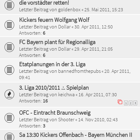
die vorstädter retten!
Letzter Beitrag von
goldenbox
«
25. Mai 2011, 15:23
Kickers feuern Wolfgang Wolf
Letzter Beitrag von
Dollar
«
30. Apr 2011, 12:50
Antworten:
6
FC Bayern plant für Regionalliga
Letzter Beitrag von
Dollar
«
29. Apr 2011, 21:05
Antworten:
6
Etatplanungen in der 3. Liga
Letzter Beitrag von
bannedfromthepubs
«
20. Apr 2011,
09:41
3. Liga 2010/2011 .:. Spielplan
Letzter Beitrag von
keichwa
«
16. Apr 2011, 07:30
Antworten:
16
1
2
3
OFC - Eintracht Braunschweig
Letzter Beitrag von
Shooter
«
14. Nov 2010, 02:43
Antworten:
3
Sa 13:30 Kickers Offenbach - Bayern München II