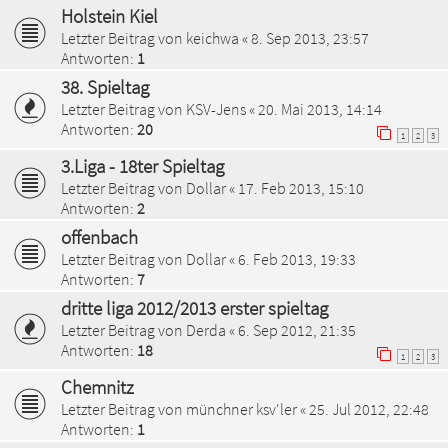
Holstein Kiel
Letzter Beitrag von
keichwa
«
8. Sep 2013, 23:57
Antworten:
1
38. Spieltag
Letzter Beitrag von
KSV-Jens
«
20. Mai 2013, 14:14
Antworten:
20
1
2
3
3.Liga - 18ter Spieltag
Letzter Beitrag von
Dollar
«
17. Feb 2013, 15:10
Antworten:
2
offenbach
Letzter Beitrag von
Dollar
«
6. Feb 2013, 19:33
Antworten:
7
dritte liga 2012/2013 erster spieltag
Letzter Beitrag von
Derda
«
6. Sep 2012, 21:35
Antworten:
18
1
2
3
Chemnitz
Letzter Beitrag von
münchner ksv'ler
«
25. Jul 2012, 22:48
Antworten:
1