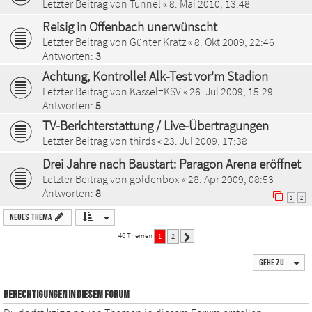
Letzter Beitrag von
Tunnel
«
8. Mai 2010, 13:48
Reisig in Offenbach unerwünscht
Letzter Beitrag von
Günter Kratz
«
8. Okt 2009, 22:46
Antworten:
3
Achtung, Kontrolle! Alk-Test vor'm Stadion
Letzter Beitrag von
Kassel=KSV
«
26. Jul 2009, 15:29
Antworten:
5
TV-Berichterstattung / Live-Übertragungen
Letzter Beitrag von
thirds
«
23. Jul 2009, 17:38
Drei Jahre nach Baustart: Paragon Arena eröffnet
Letzter Beitrag von
goldenbox
«
28. Apr 2009, 08:53
Antworten:
8
1
2
Neues Thema
46 Themen
1
2
Nächste
Gehe zu
BERECHTIGUNGEN IN DIESEM FORUM