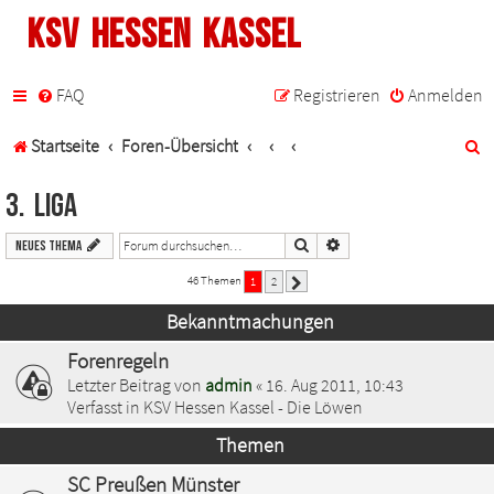
KSV Hessen Kassel
FAQ
Registrieren
Anmelden
S
Startseite
Foren-Übersicht
u
3. Liga
c
Suche
Erweiterte Suche
Neues Thema
h
46 Themen
1
2
Nächste
e
Bekanntmachungen
Forenregeln
Letzter Beitrag von
admin
«
16. Aug 2011, 10:43
Verfasst in
KSV Hessen Kassel - Die Löwen
Themen
SC Preußen Münster