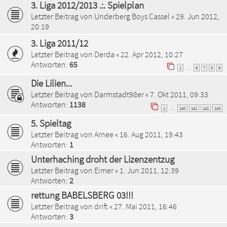
3. Liga 2012/2013 .:. Spielplan
Letzter Beitrag von
Underberg Boys Cassel
«
29. Jun 2012,
20:19
3. Liga 2011/12
Letzter Beitrag von
Derda
«
22. Apr 2012, 10:27
Antworten:
65
1
6
7
8
9
…
Die Lilien...
Letzter Beitrag von
Darmstadt98er
«
7. Okt 2011, 09:33
Antworten:
1138
1
140
141
142
143
…
5. Spieltag
Letzter Beitrag von
Arnee
«
16. Aug 2011, 19:43
Antworten:
1
Unterhaching droht der Lizenzentzug
Letzter Beitrag von
Eimer
«
1. Jun 2011, 12:39
Antworten:
2
rettung BABELSBERG 03!!!
Letzter Beitrag von
drift
«
27. Mai 2011, 16:46
Antworten:
3