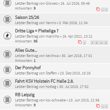
Letzter Beitrag von
Glowes
«
16. Jul 2026, 09:46
Antworten:
9
1
2
Saison 25/26
Letzter Beitrag von
Yannis
«
3. Mär 2026, 11:34
Dritte Liga = Pleiteliga ?
Letzter Beitrag von
marinho
«
16. Apr 2021, 13:21
Antworten:
95
1
9
10
11
12
…
Alles Gute...
Letzter Beitrag von
keichwa
«
30. Jan 2016, 17:01
Antworten:
1
Der Ponnyhof
Letzter Beitrag von
Steffen
«
23. Dez 2015, 10:28
Fahrt KSV Holstein FC Halle 2.8.
Letzter Beitrag von
hotteg
«
30. Jul 2015, 17:52
RB Leipzig
Letzter Beitrag von
ksv-schwabe
«
10. Jun 2015, 21:56
Antworten:
9
1
2