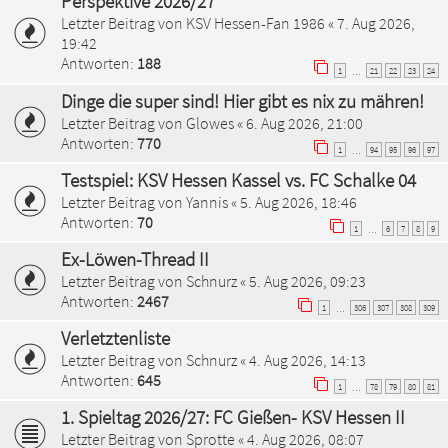
Perspektive 2026/27
Letzter Beitrag von
KSV Hessen-Fan 1986
«
7. Aug 2026,
19:42
Antworten:
188
1
21
22
23
24
…
Dinge die super sind! Hier gibt es nix zu mähren!
Letzter Beitrag von
Glowes
«
6. Aug 2026, 21:00
Antworten:
770
1
94
95
96
97
…
Testspiel: KSV Hessen Kassel vs. FC Schalke 04
Letzter Beitrag von
Yannis
«
5. Aug 2026, 18:46
Antworten:
70
1
6
7
8
9
…
Ex-Löwen-Thread II
Letzter Beitrag von
Schnurz
«
5. Aug 2026, 09:23
Antworten:
2467
1
306
307
308
309
…
Verletztenliste
Letzter Beitrag von
Schnurz
«
4. Aug 2026, 14:13
Antworten:
645
1
78
79
80
81
…
1. Spieltag 2026/27: FC Gießen- KSV Hessen II
Letzter Beitrag von
Sprotte
«
4. Aug 2026, 08:07