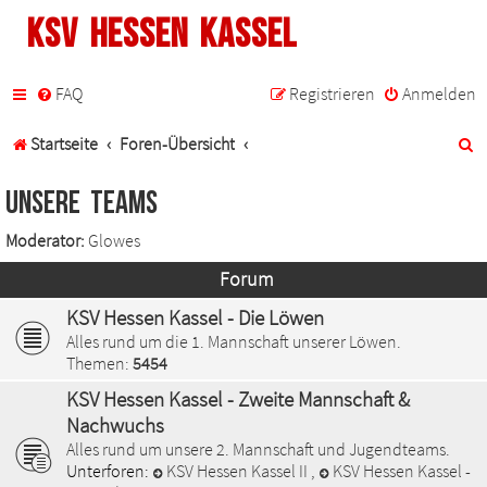
KSV Hessen Kassel
FAQ
Registrieren
Anmelden
S
Startseite
Foren-Übersicht
u
Unsere Teams
c
Moderator:
Glowes
h
Forum
e
KSV Hessen Kassel - Die Löwen
Alles rund um die 1. Mannschaft unserer Löwen.
Themen:
5454
KSV Hessen Kassel - Zweite Mannschaft &
Nachwuchs
Alles rund um unsere 2. Mannschaft und Jugendteams.
Unterforen:
KSV Hessen Kassel II
,
KSV Hessen Kassel -