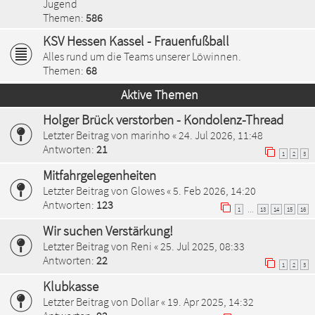
Jugend
Themen:
586
KSV Hessen Kassel - Frauenfußball
Alles rund um die Teams unserer Löwinnen.
Themen:
68
Aktive Themen
Holger Brück verstorben - Kondolenz-Thread
Letzter Beitrag von
marinho
«
24. Jul 2026, 11:48
Antworten:
21
1
2
3
Mitfahrgelegenheiten
Letzter Beitrag von
Glowes
«
5. Feb 2026, 14:20
Antworten:
123
1
13
14
15
16
…
Wir suchen Verstärkung!
Letzter Beitrag von
Reni
«
25. Jul 2025, 08:33
Antworten:
22
1
2
3
Klubkasse
Letzter Beitrag von
Dollar
«
19. Apr 2025, 14:32