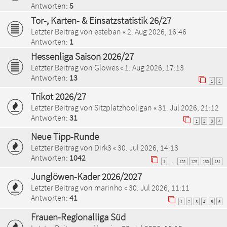
Antworten:
5
Tor-, Karten- & Einsatzstatistik 26/27
Letzter Beitrag von
esteban
«
2. Aug 2026, 16:46
Antworten:
1
Hessenliga Saison 2026/27
Letzter Beitrag von
Glowes
«
1. Aug 2026, 17:13
Antworten:
13
1
2
Trikot 2026/27
Letzter Beitrag von
Sitzplatzhooligan
«
31. Jul 2026, 21:12
Antworten:
31
1
2
3
4
Neue Tipp-Runde
Letzter Beitrag von
Dirk3
«
30. Jul 2026, 14:13
Antworten:
1042
1
128
129
130
131
…
Junglöwen-Kader 2026/2027
Letzter Beitrag von
marinho
«
30. Jul 2026, 11:11
Antworten:
41
1
2
3
4
5
6
Frauen-Regionalliga Süd