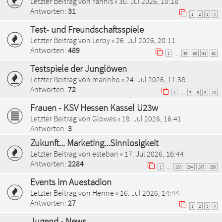
Letzter Beitrag von
Yannis
«
30. Jul 2026, 10:18
Antworten:
31
1
2
3
4
Test- und Freundschaftsspiele
Letzter Beitrag von
Leroy
«
26. Jul 2026, 20:11
Antworten:
489
1
59
60
61
62
…
Testspiele der Junglöwen
Letzter Beitrag von
marinho
«
24. Jul 2026, 11:38
Antworten:
72
1
7
8
9
10
…
Frauen - KSV Hessen Kassel U23w
Letzter Beitrag von
Glowes
«
19. Jul 2026, 16:41
Antworten:
3
Zukunft... Marketing...Sinnlosigkeit
Letzter Beitrag von
esteban
«
17. Jul 2026, 16:44
Antworten:
2284
1
283
284
285
286
…
Events im Auestadion
Letzter Beitrag von
Henne
«
16. Jul 2026, 14:44
Antworten:
27
1
2
3
4
Jugend - News