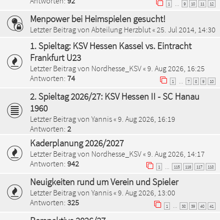
Antworten:
92
1
9
10
11
12
…
Menpower bei Heimspielen gesucht!
Letzter Beitrag von
Abteilung Herzblut
«
25. Jul 2014, 14:30
1. Spieltag: KSV Hessen Kassel vs. Eintracht
Frankfurt U23
Letzter Beitrag von
Nordhesse_KSV
«
9. Aug 2026, 16:25
Antworten:
74
1
7
8
9
10
…
2. Spieltag 2026/27: KSV Hessen II - SC Hanau
1960
Letzter Beitrag von
Yannis
«
9. Aug 2026, 16:19
Antworten:
2
Kaderplanung 2026/2027
Letzter Beitrag von
Nordhesse_KSV
«
9. Aug 2026, 14:17
Antworten:
942
1
115
116
117
118
…
Neuigkeiten rund um Verein und Spieler
Letzter Beitrag von
Yannis
«
9. Aug 2026, 13:00
Antworten:
325
1
38
39
40
41
…