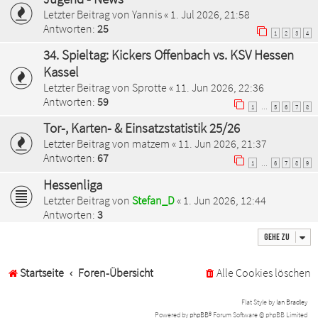
Letzter Beitrag von
Yannis
«
1. Jul 2026, 21:58
Antworten:
25
1
2
3
4
34. Spieltag: Kickers Offenbach vs. KSV Hessen
Kassel
Letzter Beitrag von
Sprotte
«
11. Jun 2026, 22:36
Antworten:
59
1
5
6
7
8
…
Tor-, Karten- & Einsatzstatistik 25/26
Letzter Beitrag von
matzem
«
11. Jun 2026, 21:37
Antworten:
67
1
6
7
8
9
…
Hessenliga
Letzter Beitrag von
Stefan_D
«
1. Jun 2026, 12:44
Antworten:
3
Gehe zu
Startseite
Foren-Übersicht
Alle Cookies löschen
Flat Style by
Ian Bradley
Powered by
phpBB
® Forum Software © phpBB Limited