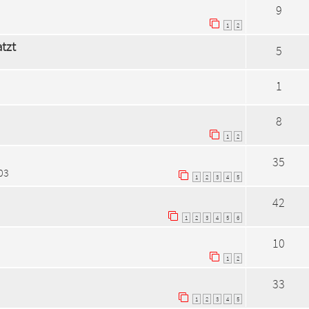
9
1
2
tzt
5
1
8
1
2
35
:03
1
2
3
4
5
42
1
2
3
4
5
6
10
1
2
33
1
2
3
4
5