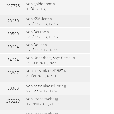
von
goldenbox
297775
1. Okt 2013, 00:05
von
KSV-Jens
28650
27. Apr 2013, 17:46
von
Der1ne
39599
23. Apr 2013, 19:46
von
Dollar
39664
27. Sep 2012, 15:09
von
Underberg Boys Cassel
34624
29. Jun 2012, 20:22
von
hessenkassel1987
66887
3. Mär 2012, 01:14
von
hessenkassel1987
30383
27. Feb 2012, 17:28
von
ksv-schwabe
175228
17. Nov 2011, 21:57
von
ksv-schwabe