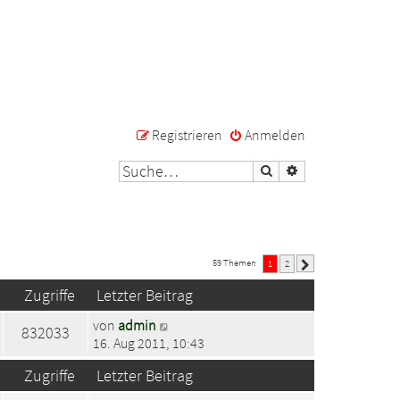
Registrieren
Anmelden
Suche
Erweiterte Suche
59 Themen
1
2
Nächste
Zugriffe
Letzter Beitrag
von
admin
832033
16. Aug 2011, 10:43
Zugriffe
Letzter Beitrag