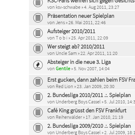
KSC-Fans wehren sich gegen Gesicht
von
ksv-schwabe
» 4. Aug 2011, 23:27
Präsentation neuer Spielplan
von
Jens
» 26. Mai 2011, 22:46
Aufsteiger 2010/2011
von
T o b i
» 25. Apr 2011, 22:09
Wer steigt ab? 2010/2011
von
Uncle Sam
» 22. Apr 2011, 11:20
Absteiger in die neue 3. Liga
von
Gentile
» 5. Nov 2007, 14:04
Erst gucken, dann zahlen beim FSV Fr
von
Red Lion
» 23. Jan 2009, 20:30
2. Bundesliga 2010/2011 .:. Spielplan
von
Underberg Boys Cassel
» 5. Jul 2010, 14:
Café King grüsst den FSV Frankfurt
von
Reiherwälder
» 17. Jan 2010, 21:19
2. Bundesliga 2009/2010 .:. Spielplan
von
Underberg Boys Cassel
» 2. Jul 2009, 18: