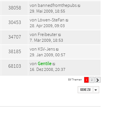
von
bannedfromthepubs
38058
29. Mai 2009, 18:55
von
Löwen-SteFan
30453
28. Apr 2009, 09:03
von
Freibeuter
34707
7. Mär 2009, 18:53
von
KSV-Jens
38185
29. Jan 2009, 00:57
von
Gentile
68103
16. Dez 2008, 20:37
59 Themen
1
2
Nächste
Gehe zu