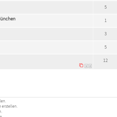
5
München
1
3
5
12
1
2
len.
erstellen.
n.
n.