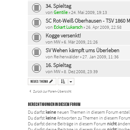
34. Spieltag
von
Gentile
» 24. Mai 2009, 19:13
SC Rot-Weiß Oberhausen - TSV 1860 
von
Eckart Lukarsch
» 26. Apr 2009, 22:58
Kogge versenkt!
von
MW
» 6. Mär 2009, 21:26
SV Wehen kämpft ums Überleben
von
Reiherwälder
» 27. Jan 2009, 11:36
16. Spieltag
von
MW
» 8. Dez 2008, 23:39
Neues Thema
Zurück zur Foren-Übersicht
BERECHTIGUNGEN IN DIESEM FORUM
Du darfst
keine
neuen Themen in diesem Forum erstel
Du darfst
keine
Antworten zu Themen in diesem Forum 
Du darfst deine Beiträge in diesem Forum
nicht
änder
Du darfst deine Beiträge in diesem Forum
nicht
lösche