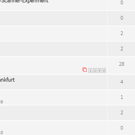
s-Scanner-Experiment
0
0
2
2
28
1
2
3
4
ankfurt
4
1
39
2
0
10