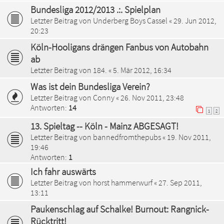
Bundesliga 2012/2013 .:. Spielplan
Letzter Beitrag von
Underberg Boys Cassel
«
29. Jun 2012,
20:23
Köln-Hooligans drängen Fanbus von Autobahn
ab
Letzter Beitrag von
184.
«
5. Mär 2012, 16:34
Was ist dein Bundesliga Verein?
Letzter Beitrag von
Conny
«
26. Nov 2011, 23:48
Antworten:
14
1
2
13. Spieltag -- Köln - Mainz ABGESAGT!
Letzter Beitrag von
bannedfromthepubs
«
19. Nov 2011,
19:46
Antworten:
1
Ich fahr auswärts
Letzter Beitrag von
horst hammerwurf
«
27. Sep 2011,
13:11
Paukenschlag auf Schalke! Burnout: Rangnick-
Rücktritt!