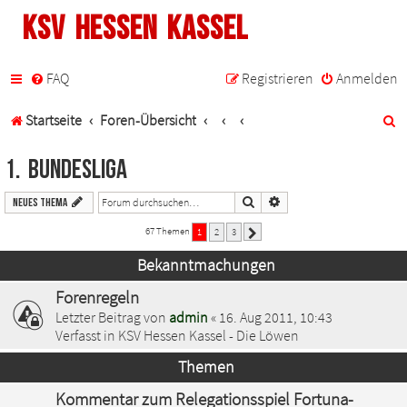
KSV Hessen Kassel
FAQ
Registrieren
Anmelden
S
Startseite
Foren-Übersicht
u
1. Bundesliga
c
Suche
Erweiterte Suche
Neues Thema
h
67 Themen
1
2
3
Nächste
e
Bekanntmachungen
Forenregeln
Letzter Beitrag von
admin
«
16. Aug 2011, 10:43
Verfasst in
KSV Hessen Kassel - Die Löwen
Themen
Kommentar zum Relegationsspiel Fortuna-