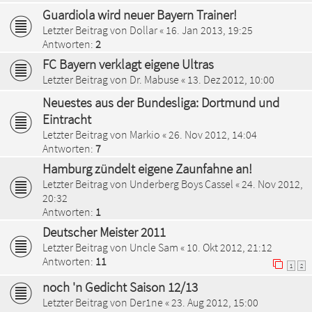
Guardiola wird neuer Bayern Trainer!
Letzter Beitrag von
Dollar
«
16. Jan 2013, 19:25
Antworten:
2
FC Bayern verklagt eigene Ultras
Letzter Beitrag von
Dr. Mabuse
«
13. Dez 2012, 10:00
Neuestes aus der Bundesliga: Dortmund und
Eintracht
Letzter Beitrag von
Markio
«
26. Nov 2012, 14:04
Antworten:
7
Hamburg zündelt eigene Zaunfahne an!
Letzter Beitrag von
Underberg Boys Cassel
«
24. Nov 2012,
20:32
Antworten:
1
Deutscher Meister 2011
Letzter Beitrag von
Uncle Sam
«
10. Okt 2012, 21:12
Antworten:
11
1
2
noch 'n Gedicht Saison 12/13
Letzter Beitrag von
Der1ne
«
23. Aug 2012, 15:00