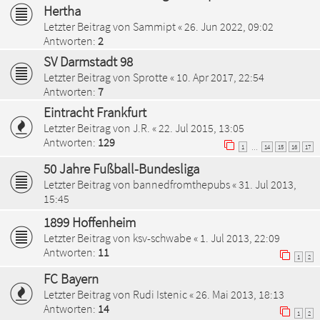
Hertha
Letzter Beitrag von
Sammipt
«
26. Jun 2022, 09:02
Antworten:
2
SV Darmstadt 98
Letzter Beitrag von
Sprotte
«
10. Apr 2017, 22:54
Antworten:
7
Eintracht Frankfurt
Letzter Beitrag von
J.R.
«
22. Jul 2015, 13:05
Antworten:
129
1
14
15
16
17
…
50 Jahre Fußball-Bundesliga
Letzter Beitrag von
bannedfromthepubs
«
31. Jul 2013,
15:45
1899 Hoffenheim
Letzter Beitrag von
ksv-schwabe
«
1. Jul 2013, 22:09
Antworten:
11
1
2
FC Bayern
Letzter Beitrag von
Rudi Istenic
«
26. Mai 2013, 18:13
Antworten:
14
1
2