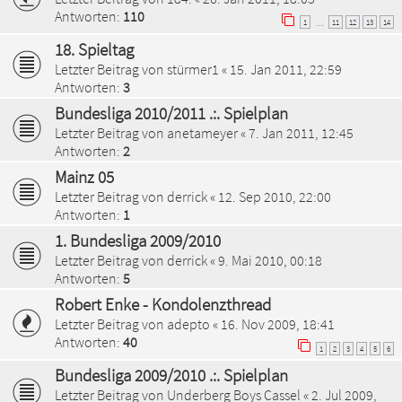
Antworten:
110
1
11
12
13
14
…
18. Spieltag
Letzter Beitrag von
stürmer1
«
15. Jan 2011, 22:59
Antworten:
3
Bundesliga 2010/2011 .:. Spielplan
Letzter Beitrag von
anetameyer
«
7. Jan 2011, 12:45
Antworten:
2
Mainz 05
Letzter Beitrag von
derrick
«
12. Sep 2010, 22:00
Antworten:
1
1. Bundesliga 2009/2010
Letzter Beitrag von
derrick
«
9. Mai 2010, 00:18
Antworten:
5
Robert Enke - Kondolenzthread
Letzter Beitrag von
adepto
«
16. Nov 2009, 18:41
Antworten:
40
1
2
3
4
5
6
Bundesliga 2009/2010 .:. Spielplan
Letzter Beitrag von
Underberg Boys Cassel
«
2. Jul 2009,