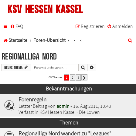
KSV Hessen Kassel
FAQ
Registrieren
Anmelden
S
Startseite
Foren-Übersicht
u
Regionalliga Nord
c
Suche
Erweiterte Suche
Neues Thema
h
66 Themen
1
2
3
Nächste
e
Bekanntmachungen
Forenregeln
Letzter Beitrag von
admin
«
16. Aug 2011, 10:43
Verfasst in
KSV Hessen Kassel - Die Löwen
Themen
Regionalliga Nord wandert zu "Leagues"