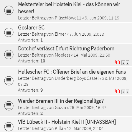
Meisterfeier bei Holstein Kiel - das können wir
besser!
Letzter Beitrag von
Plüschlöwe11
«
9. Jun 2009, 11:19
Goslarer SC
Letzter Beitrag von
Eimer
«
7. Jun 2009, 20:38
Antworten:
1
Dotchef verlässt Erfurt Richtung Paderborn
Letzter Beitrag von
Moeless
«
14. Mai 2009, 21:50
Antworten:
10
1
2
Hallescher FC : Offener Brief an die eigenen Fans
Letzter Beitrag von
Underberg Boys Cassel
«
28. Mär 2009,
07:29
Antworten:
9
1
2
Werder Bremen III in der Regionalliga?
Letzter Beitrag von
Gazza
«
26. Mär 2009, 16:47
Antworten:
2
VfB Lübeck II - Holstein Kiel II [UNFASSBAR]
Letzter Beitrag von
Killa
«
12. Mär 2009, 22:04