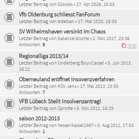
Letzter Beitrag von
Glowes
«
27. Apr 2026, 15:03
Vfb Oldenburg schliesst FanForum
Letzter Beitrag von
esteban
«
17. Mär 2020, 18:33
SV Wilhelmshaven versinkt im Chaos
Letzter Beitrag von
balanceistische
«
2. Nov 2017, 23:36
Antworten:
8
1
2
Regionalliga 2013/14
Letzter Beitrag von
Underberg Boys Cassel
«
5. Jun 2013,
18:21
Oberneuland eröffnet Insovenzverfahren
Letzter Beitrag von
KSV-Jens
«
17. Mai 2013, 23:55
Antworten:
7
VFB Lübeck Stellt Insolvenzantrag!
Letzter Beitrag von
Sprotte
«
5. Nov 2012, 16:29
saison 2012-2013
Letzter Beitrag von
hessenkassel1987
«
5. Aug 2012, 17:53
Antworten:
1