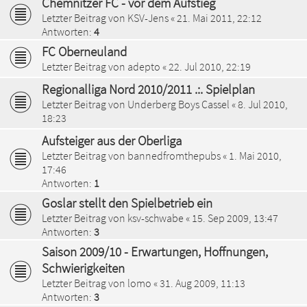
Chemnitzer FC - vor dem Aufstieg
Letzter Beitrag von
KSV-Jens
«
21. Mai 2011, 22:12
Antworten:
4
FC Oberneuland
Letzter Beitrag von
adepto
«
22. Jul 2010, 22:19
Regionalliga Nord 2010/2011 .:. Spielplan
Letzter Beitrag von
Underberg Boys Cassel
«
8. Jul 2010,
18:23
Aufsteiger aus der Oberliga
Letzter Beitrag von
bannedfromthepubs
«
1. Mai 2010,
17:46
Antworten:
1
Goslar stellt den Spielbetrieb ein
Letzter Beitrag von
ksv-schwabe
«
15. Sep 2009, 13:47
Antworten:
3
Saison 2009/10 - Erwartungen, Hoffnungen,
Schwierigkeiten
Letzter Beitrag von
lomo
«
31. Aug 2009, 11:13
Antworten:
3