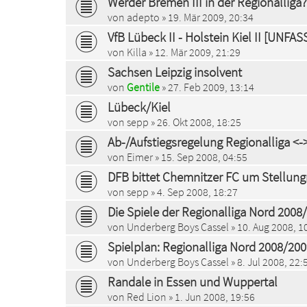
Werder Bremen III in der Regionalliga?
von
adepto
» 19. Mär 2009, 20:34
VfB Lübeck II - Holstein Kiel II [UNFA
von
Killa
» 12. Mär 2009, 21:29
Sachsen Leipzig insolvent
von
Gentile
» 27. Feb 2009, 13:14
Lübeck/Kiel
von
sepp
» 26. Okt 2008, 18:25
Ab-/Aufstiegsregelung Regionalliga <-
von
Eimer
» 15. Sep 2008, 04:55
DFB bittet Chemnitzer FC um Stellu
von
sepp
» 4. Sep 2008, 18:27
Die Spiele der Regionalliga Nord 2008
von
Underberg Boys Cassel
» 10. Aug 2008, 1
Spielplan: Regionalliga Nord 2008/20
von
Underberg Boys Cassel
» 8. Jul 2008, 22:
Randale in Essen und Wuppertal
von
Red Lion
» 1. Jun 2008, 19:56