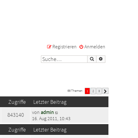
Registrieren
Anmelden
Suche
Erweiterte Suche
66 Themen
1
2
3
Nächste
Zugriffe
Letzter Beitrag
von
admin
843140
16. Aug 2011, 10:43
Zugriffe
Letzter Beitrag