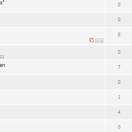
s"
0
0
8
1
2
0
:21
ren
7
0
1
4
0