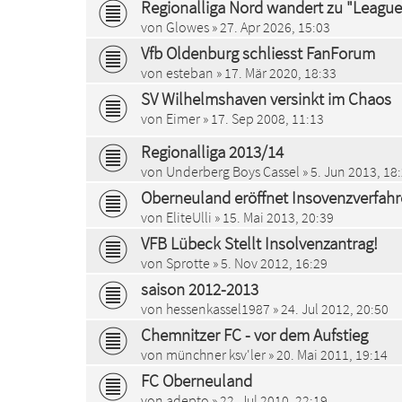
Regionalliga Nord wandert zu "League
von
Glowes
» 27. Apr 2026, 15:03
Vfb Oldenburg schliesst FanForum
von
esteban
» 17. Mär 2020, 18:33
SV Wilhelmshaven versinkt im Chaos
von
Eimer
» 17. Sep 2008, 11:13
Regionalliga 2013/14
von
Underberg Boys Cassel
» 5. Jun 2013, 18
Oberneuland eröffnet Insovenzverfah
von
EliteUlli
» 15. Mai 2013, 20:39
VFB Lübeck Stellt Insolvenzantrag!
von
Sprotte
» 5. Nov 2012, 16:29
saison 2012-2013
von
hessenkassel1987
» 24. Jul 2012, 20:50
Chemnitzer FC - vor dem Aufstieg
von
münchner ksv'ler
» 20. Mai 2011, 19:14
FC Oberneuland
von
adepto
» 22. Jul 2010, 22:19