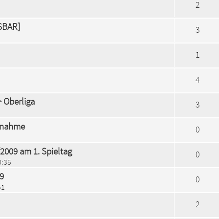
2
SSBAR]
3
1
4
> Oberliga
3
ngnahme
0
/2009 am 1. Spieltag
0
0:35
09
0
51
2