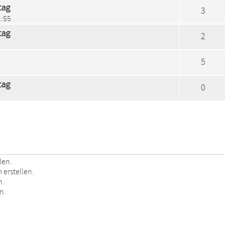
tag
3
1:55
tag
2
5
tag
0
len.
erstellen.
n.
n.