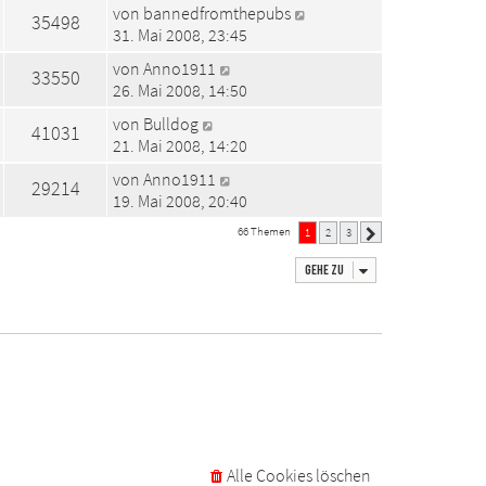
von
bannedfromthepubs
35498
31. Mai 2008, 23:45
von
Anno1911
33550
26. Mai 2008, 14:50
von
Bulldog
41031
21. Mai 2008, 14:20
von
Anno1911
29214
19. Mai 2008, 20:40
66 Themen
1
2
3
Nächste
Gehe zu
Alle Cookies löschen