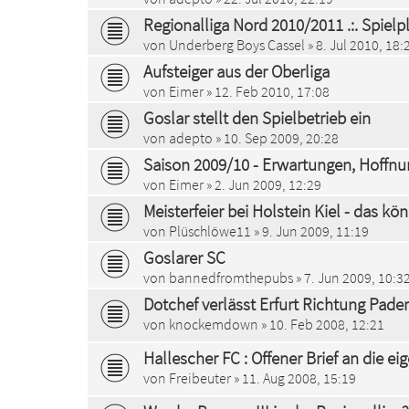
Regionalliga Nord 2010/2011 .:. Spielp
von
Underberg Boys Cassel
» 8. Jul 2010, 18:
Aufsteiger aus der Oberliga
von
Eimer
» 12. Feb 2010, 17:08
Goslar stellt den Spielbetrieb ein
von
adepto
» 10. Sep 2009, 20:28
Saison 2009/10 - Erwartungen, Hoffnu
von
Eimer
» 2. Jun 2009, 12:29
Meisterfeier bei Holstein Kiel - das kö
von
Plüschlöwe11
» 9. Jun 2009, 11:19
Goslarer SC
von
bannedfromthepubs
» 7. Jun 2009, 10:3
Dotchef verlässt Erfurt Richtung Pade
von
knockemdown
» 10. Feb 2008, 12:21
Hallescher FC : Offener Brief an die e
von
Freibeuter
» 11. Aug 2008, 15:19