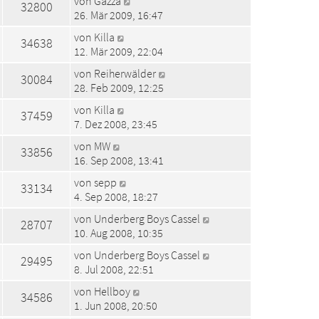
von
Gazza
32800
26. Mär 2009, 16:47
von
Killa
34638
12. Mär 2009, 22:04
von
Reiherwälder
30084
28. Feb 2009, 12:25
von
Killa
37459
7. Dez 2008, 23:45
von
MW
33856
16. Sep 2008, 13:41
von
sepp
33134
4. Sep 2008, 18:27
von
Underberg Boys Cassel
28707
10. Aug 2008, 10:35
von
Underberg Boys Cassel
29495
8. Jul 2008, 22:51
von
Hellboy
34586
1. Jun 2008, 20:50