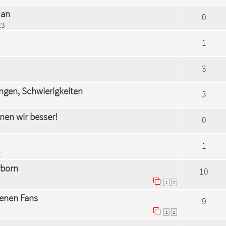
lan
0
23
1
3
ngen, Schwierigkeiten
3
nnen wir besser!
0
1
2
rborn
10
1
2
igenen Fans
9
1
2