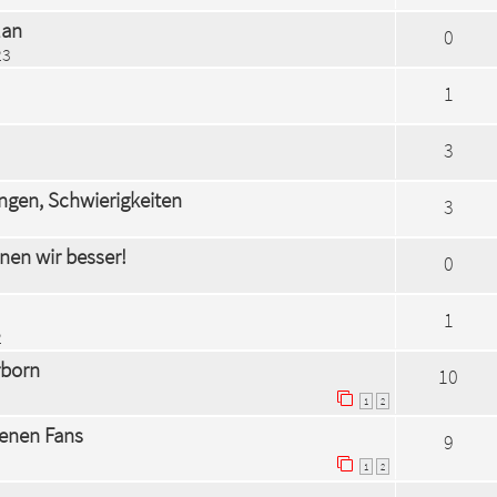
lan
0
23
1
3
ngen, Schwierigkeiten
3
nnen wir besser!
0
1
2
rborn
10
1
2
igenen Fans
9
1
2