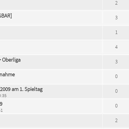
2
SSBAR]
3
1
4
> Oberliga
3
ngnahme
0
/2009 am 1. Spieltag
0
0:35
09
0
51
2