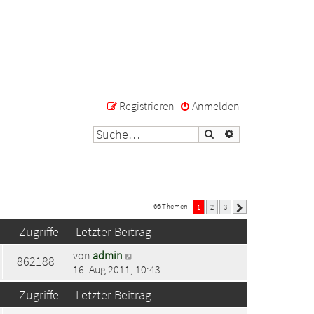
Registrieren
Anmelden
Suche
Erweiterte Suche
66 Themen
1
2
3
Nächste
Zugriffe
Letzter Beitrag
von
admin
862188
16. Aug 2011, 10:43
Zugriffe
Letzter Beitrag