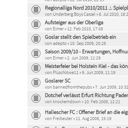
Regionalliga Nord 2010/2011 .:. Spielp
von
Underberg Boys Cassel
» 8. Jul 2010, 18:
Aufsteiger aus der Oberliga
von
Eimer
» 12. Feb 2010, 17:08
Goslar stellt den Spielbetrieb ein
von
adepto
» 10. Sep 2009, 20:28
Saison 2009/10 - Erwartungen, Hoffnu
von
Eimer
» 2. Jun 2009, 12:29
Meisterfeier bei Holstein Kiel - das kö
von
Plüschlöwe11
» 9. Jun 2009, 11:19
Goslarer SC
von
bannedfromthepubs
» 7. Jun 2009, 10:3
Dotchef verlässt Erfurt Richtung Pade
von
knockemdown
» 10. Feb 2008, 12:21
Hallescher FC : Offener Brief an die e
von
Freibeuter
» 11. Aug 2008, 15:19