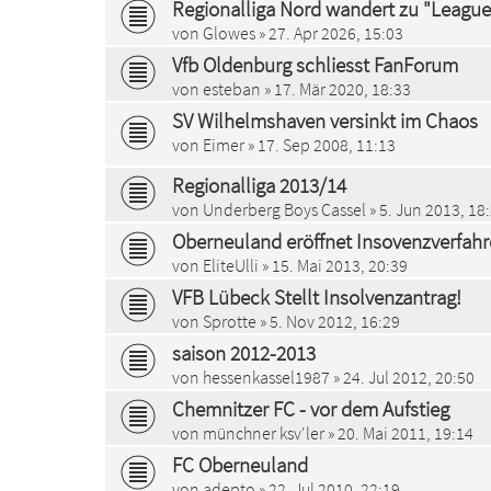
Regionalliga Nord wandert zu "League
von
Glowes
» 27. Apr 2026, 15:03
Vfb Oldenburg schliesst FanForum
von
esteban
» 17. Mär 2020, 18:33
SV Wilhelmshaven versinkt im Chaos
von
Eimer
» 17. Sep 2008, 11:13
Regionalliga 2013/14
von
Underberg Boys Cassel
» 5. Jun 2013, 18
Oberneuland eröffnet Insovenzverfah
von
EliteUlli
» 15. Mai 2013, 20:39
VFB Lübeck Stellt Insolvenzantrag!
von
Sprotte
» 5. Nov 2012, 16:29
saison 2012-2013
von
hessenkassel1987
» 24. Jul 2012, 20:50
Chemnitzer FC - vor dem Aufstieg
von
münchner ksv'ler
» 20. Mai 2011, 19:14
FC Oberneuland
von
adepto
» 22. Jul 2010, 22:19