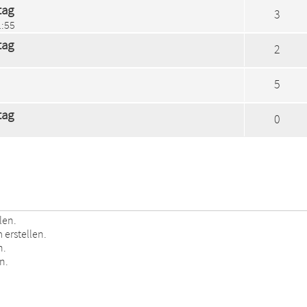
tag
3
1:55
tag
2
5
tag
0
len.
erstellen.
n.
n.