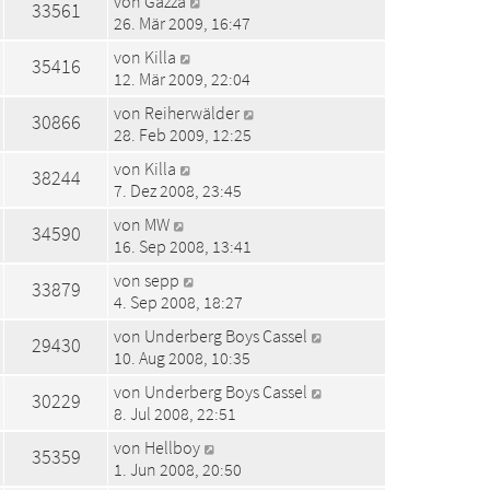
von
Gazza
33561
26. Mär 2009, 16:47
von
Killa
35416
12. Mär 2009, 22:04
von
Reiherwälder
30866
28. Feb 2009, 12:25
von
Killa
38244
7. Dez 2008, 23:45
von
MW
34590
16. Sep 2008, 13:41
von
sepp
33879
4. Sep 2008, 18:27
von
Underberg Boys Cassel
29430
10. Aug 2008, 10:35
von
Underberg Boys Cassel
30229
8. Jul 2008, 22:51
von
Hellboy
35359
1. Jun 2008, 20:50