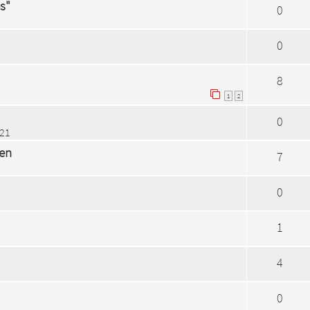
s"
0
0
8
1
2
0
:21
ren
7
0
1
4
0