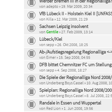
Werder Bremen III in der Regionalliga?
von
adepto
» 19. Mär 2009, 20:34
VfB Lübeck II - Holstein Kiel II [UNFA
von
Killa
» 12. Mär 2009, 21:29
Sachsen Leipzig insolvent
von
Gentile
» 27. Feb 2009, 13:14
Lübeck/Kiel
von
sepp
» 26. Okt 2008, 18:25
Ab-/Aufstiegsregelung Regionalliga <-
von
Eimer
» 15. Sep 2008, 04:55
DFB bittet Chemnitzer FC um Stellu
von
sepp
» 4. Sep 2008, 18:27
Die Spiele der Regionalliga Nord 2008
von
Underberg Boys Cassel
» 10. Aug 2008, 1
Spielplan: Regionalliga Nord 2008/20
von
Underberg Boys Cassel
» 8. Jul 2008, 22:
Randale in Essen und Wuppertal
von
Red Lion
» 1. Jun 2008, 19:56