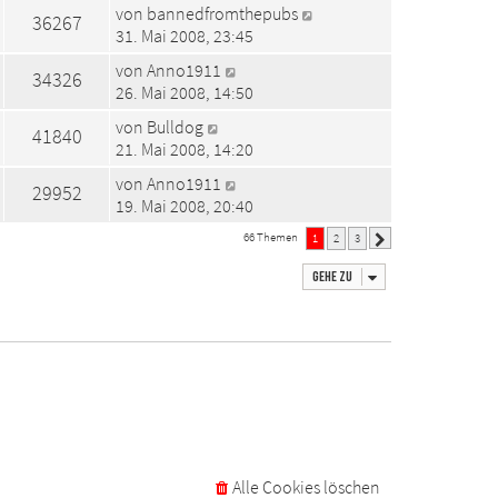
von
bannedfromthepubs
36267
31. Mai 2008, 23:45
von
Anno1911
34326
26. Mai 2008, 14:50
von
Bulldog
41840
21. Mai 2008, 14:20
von
Anno1911
29952
19. Mai 2008, 20:40
66 Themen
1
2
3
Nächste
Gehe zu
Alle Cookies löschen