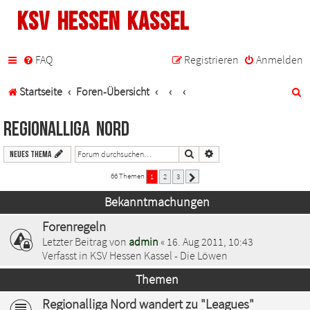
KSV Hessen Kassel
FAQ
Registrieren
Anmelden
S
Startseite
Foren-Übersicht
u
Regionalliga Nord
c
Suche
Erweiterte Suche
Neues Thema
h
66 Themen
1
2
3
Nächste
e
Bekanntmachungen
Forenregeln
Letzter Beitrag von
admin
«
16. Aug 2011, 10:43
Verfasst in
KSV Hessen Kassel - Die Löwen
Themen
Regionalliga Nord wandert zu "Leagues"