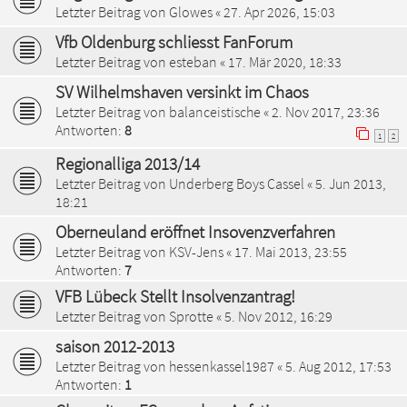
Letzter Beitrag von
Glowes
«
27. Apr 2026, 15:03
Vfb Oldenburg schliesst FanForum
Letzter Beitrag von
esteban
«
17. Mär 2020, 18:33
SV Wilhelmshaven versinkt im Chaos
Letzter Beitrag von
balanceistische
«
2. Nov 2017, 23:36
Antworten:
8
1
2
Regionalliga 2013/14
Letzter Beitrag von
Underberg Boys Cassel
«
5. Jun 2013,
18:21
Oberneuland eröffnet Insovenzverfahren
Letzter Beitrag von
KSV-Jens
«
17. Mai 2013, 23:55
Antworten:
7
VFB Lübeck Stellt Insolvenzantrag!
Letzter Beitrag von
Sprotte
«
5. Nov 2012, 16:29
saison 2012-2013
Letzter Beitrag von
hessenkassel1987
«
5. Aug 2012, 17:53
Antworten:
1