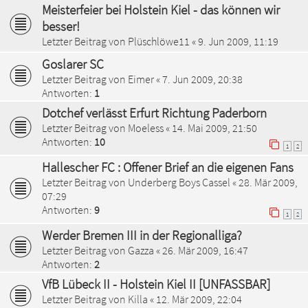
Meisterfeier bei Holstein Kiel - das können wir
besser!
Letzter Beitrag von
Plüschlöwe11
«
9. Jun 2009, 11:19
Goslarer SC
Letzter Beitrag von
Eimer
«
7. Jun 2009, 20:38
Antworten:
1
Dotchef verlässt Erfurt Richtung Paderborn
Letzter Beitrag von
Moeless
«
14. Mai 2009, 21:50
Antworten:
10
1
2
Hallescher FC : Offener Brief an die eigenen Fans
Letzter Beitrag von
Underberg Boys Cassel
«
28. Mär 2009,
07:29
Antworten:
9
1
2
Werder Bremen III in der Regionalliga?
Letzter Beitrag von
Gazza
«
26. Mär 2009, 16:47
Antworten:
2
VfB Lübeck II - Holstein Kiel II [UNFASSBAR]
Letzter Beitrag von
Killa
«
12. Mär 2009, 22:04