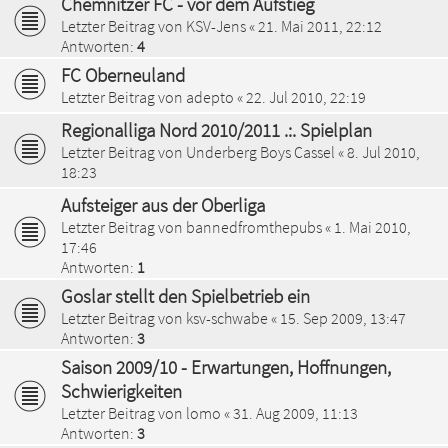
Chemnitzer FC - vor dem Aufstieg
Letzter Beitrag von
KSV-Jens
«
21. Mai 2011, 22:12
Antworten:
4
FC Oberneuland
Letzter Beitrag von
adepto
«
22. Jul 2010, 22:19
Regionalliga Nord 2010/2011 .:. Spielplan
Letzter Beitrag von
Underberg Boys Cassel
«
8. Jul 2010,
18:23
Aufsteiger aus der Oberliga
Letzter Beitrag von
bannedfromthepubs
«
1. Mai 2010,
17:46
Antworten:
1
Goslar stellt den Spielbetrieb ein
Letzter Beitrag von
ksv-schwabe
«
15. Sep 2009, 13:47
Antworten:
3
Saison 2009/10 - Erwartungen, Hoffnungen,
Schwierigkeiten
Letzter Beitrag von
lomo
«
31. Aug 2009, 11:13
Antworten:
3