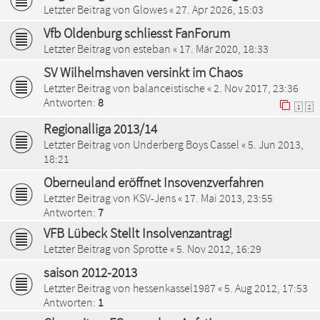
Letzter Beitrag von
Glowes
«
27. Apr 2026, 15:03
Vfb Oldenburg schliesst FanForum
Letzter Beitrag von
esteban
«
17. Mär 2020, 18:33
SV Wilhelmshaven versinkt im Chaos
Letzter Beitrag von
balanceistische
«
2. Nov 2017, 23:36
Antworten:
8
1
2
Regionalliga 2013/14
Letzter Beitrag von
Underberg Boys Cassel
«
5. Jun 2013,
18:21
Oberneuland eröffnet Insovenzverfahren
Letzter Beitrag von
KSV-Jens
«
17. Mai 2013, 23:55
Antworten:
7
VFB Lübeck Stellt Insolvenzantrag!
Letzter Beitrag von
Sprotte
«
5. Nov 2012, 16:29
saison 2012-2013
Letzter Beitrag von
hessenkassel1987
«
5. Aug 2012, 17:53
Antworten:
1