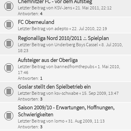
Chemnitzer FC - vor dem Aufstieg
Letzter Beitrag von
KSV-Jens
«
21. Mai 2011, 22:12
Antworten:
4
FC Oberneuland
Letzter Beitrag von
adepto
«
22. Jul 2010, 22:19
Regionalliga Nord 2010/2011 .:. Spielplan
Letzter Beitrag von
Underberg Boys Cassel
«
8. Jul 2010,
18:23
Aufsteiger aus der Oberliga
Letzter Beitrag von
bannedfromthepubs
«
1. Mai 2010,
17:46
Antworten:
1
Goslar stellt den Spielbetrieb ein
Letzter Beitrag von
ksv-schwabe
«
15. Sep 2009, 13:47
Antworten:
3
Saison 2009/10 - Erwartungen, Hoffnungen,
Schwierigkeiten
Letzter Beitrag von
lomo
«
31. Aug 2009, 11:13
Antworten:
3