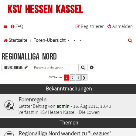
KSV Hessen Kassel
FAQ
Registrieren
Anmelden
S
Startseite
Foren-Übersicht
u
Regionalliga Nord
c
Suche
Erweiterte Suche
Neues Thema
h
66 Themen
1
2
3
Nächste
e
Bekanntmachungen
Forenregeln
Letzter Beitrag von
admin
«
16. Aug 2011, 10:43
Verfasst in
KSV Hessen Kassel - Die Löwen
Themen
Regionalliga Nord wandert zu "Leagues"