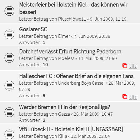
Meisterfeier bei Holstein Kiel - das können wir
besser!
Letzter Beitrag von
Plüschlöwe11
«
9. Jun 2009, 11:19
Goslarer SC
Letzter Beitrag von
Eimer
«
7. Jun 2009, 20:38
Antworten:
1
Dotchef verlässt Erfurt Richtung Paderborn
Letzter Beitrag von
Moeless
«
14. Mai 2009, 21:50
Antworten:
10
1
2
Hallescher FC : Offener Brief an die eigenen Fans
Letzter Beitrag von
Underberg Boys Cassel
«
28. Mär 2009,
07:29
Antworten:
9
1
2
Werder Bremen III in der Regionalliga?
Letzter Beitrag von
Gazza
«
26. Mär 2009, 16:47
Antworten:
2
VfB Lübeck II - Holstein Kiel II [UNFASSBAR]
Letzter Beitrag von
Killa
«
12. Mär 2009, 22:04