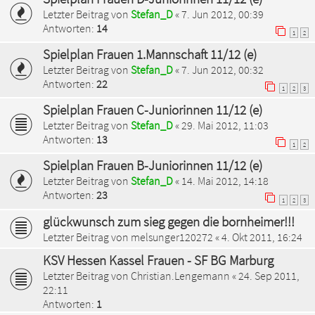
Letzter Beitrag von
Stefan_D
«
7. Jun 2012, 00:39
Antworten:
14
1
2
Spielplan Frauen 1.Mannschaft 11/12 (e)
Letzter Beitrag von
Stefan_D
«
7. Jun 2012, 00:32
Antworten:
22
1
2
3
Spielplan Frauen C-Juniorinnen 11/12 (e)
Letzter Beitrag von
Stefan_D
«
29. Mai 2012, 11:03
Antworten:
13
1
2
Spielplan Frauen B-Juniorinnen 11/12 (e)
Letzter Beitrag von
Stefan_D
«
14. Mai 2012, 14:18
Antworten:
23
1
2
3
glückwunsch zum sieg gegen die bornheimer!!!
Letzter Beitrag von
melsunger120272
«
4. Okt 2011, 16:24
KSV Hessen Kassel Frauen - SF BG Marburg
Letzter Beitrag von
Christian.Lengemann
«
24. Sep 2011,
22:11
Antworten:
1