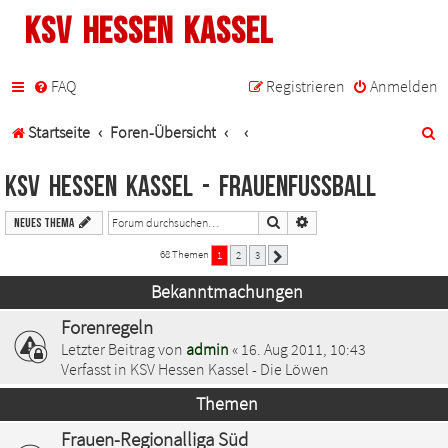
KSV Hessen Kassel
FAQ
Registrieren
Anmelden
S
Startseite
Foren-Übersicht
u
KSV Hessen Kassel - Frauenfußball
c
Suche
Erweiterte Suche
Neues Thema
h
68 Themen
1
2
3
Nächste
e
Bekanntmachungen
Forenregeln
Letzter Beitrag von
admin
«
16. Aug 2011, 10:43
Verfasst in
KSV Hessen Kassel - Die Löwen
Themen
Frauen-Regionalliga Süd