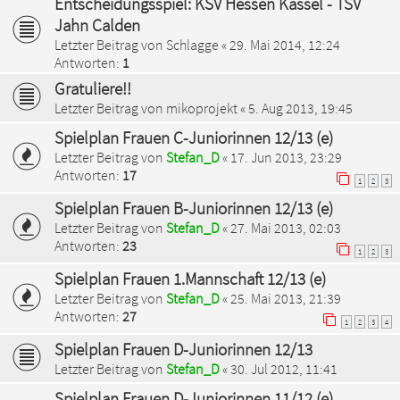
Entscheidungsspiel: KSV Hessen Kassel - TSV
Jahn Calden
Letzter Beitrag von
Schlagge
«
29. Mai 2014, 12:24
Antworten:
1
Gratuliere!!
Letzter Beitrag von
mikoprojekt
«
5. Aug 2013, 19:45
Spielplan Frauen C-Juniorinnen 12/13 (e)
Letzter Beitrag von
Stefan_D
«
17. Jun 2013, 23:29
Antworten:
17
1
2
3
Spielplan Frauen B-Juniorinnen 12/13 (e)
Letzter Beitrag von
Stefan_D
«
27. Mai 2013, 02:03
Antworten:
23
1
2
3
Spielplan Frauen 1.Mannschaft 12/13 (e)
Letzter Beitrag von
Stefan_D
«
25. Mai 2013, 21:39
Antworten:
27
1
2
3
4
Spielplan Frauen D-Juniorinnen 12/13
Letzter Beitrag von
Stefan_D
«
30. Jul 2012, 11:41
Spielplan Frauen D-Juniorinnen 11/12 (e)